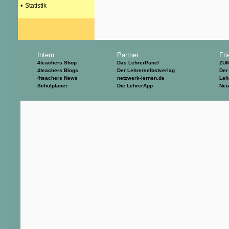
•
Statistik
Intern
Partner
Fri
4teachers Shop
Das LehrerPanel
ZU
4teachers Blogs
Der Lehrerselbstverlag
Der
4teachers News
netzwerk-lernen.de
Leh
Schulplaner
Die LehrerApp
Neu