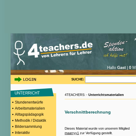
Hallo
Gast
|
0
Mi
SUCHE:
UNTERRICHT
4TEACHERS: -
Unterrichtsmaterialien
•
Stundenentwürfe
•
Arbeitsmaterialien
Verschnittberechnung
•
Alltagspädagogik
•
Methodik / Didaktik
•
Bildersammlung
Dieses Material wurde von unserem Mitglied
•
Interaktiv
maarryy1
zur Verfügung gestellt.