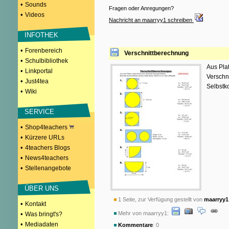
•
Sounds
Fragen oder Anregungen?
•
Videos
Nachricht an maarryy1 schreiben
INFOTHEK
•
Forenbereich
Verschnittberechnung
•
Schulbibliothek
Aus Pla
•
Linkportal
Verschni
•
Just4tea
Selbstk
•
Wiki
SERVICE
•
Shop4teachers
•
Kürzere URLs
•
4teachers Blogs
•
News4teachers
•
Stellenangebote
ÜBER UNS
1 Seite, zur Verfügung gestellt von
maarryy1
•
Kontakt
•
Mehr von maarryy1:
Was bringt's?
•
Mediadaten
Kommentare
: 0