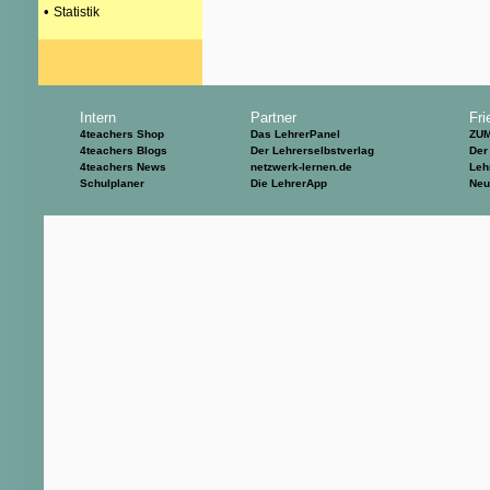
•
Statistik
Intern
Partner
Fri
4teachers Shop
Das LehrerPanel
ZU
4teachers Blogs
Der Lehrerselbstverlag
Der
4teachers News
netzwerk-lernen.de
Leh
Schulplaner
Die LehrerApp
Neu