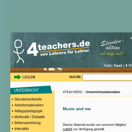
Hallo
Gast
|
4
Mi
SUCHE:
UNTERRICHT
4TEACHERS: -
Unterrichtsmaterialien
•
Stundenentwürfe
•
Arbeitsmaterialien
Music and me
•
Alltagspädagogik
•
Methodik / Didaktik
•
Bildersammlung
Dieses Material wurde von unserem Mitglied
•
Interaktiv
cole84
zur Verfügung gestellt.