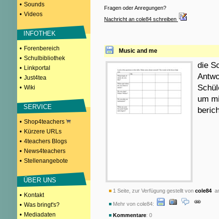
•
Sounds
Fragen oder Anregungen?
•
Videos
Nachricht an cole84 schreiben
INFOTHEK
•
Forenbereich
Music and me
•
Schulbibliothek
die S
•
Linkportal
Antwo
•
Just4tea
Schül
•
Wiki
um mi
SERVICE
beric
•
Shop4teachers
•
Kürzere URLs
•
4teachers Blogs
•
News4teachers
•
Stellenangebote
ÜBER UNS
1 Seite, zur Verfügung gestellt von
cole84
am
•
Kontakt
•
Mehr von cole84:
Was bringt's?
•
Mediadaten
Kommentare
: 0