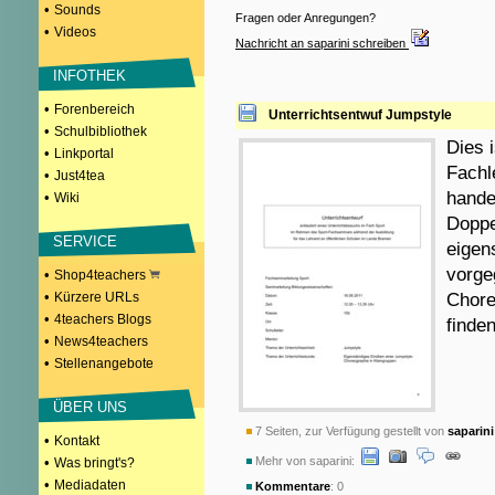
•
Sounds
Fragen oder Anregungen?
•
Videos
Nachricht an saparini schreiben
INFOTHEK
•
Forenbereich
Unterrichtsentwuf Jumpstyle
•
Schulbibliothek
Dies i
•
Linkportal
Fachl
•
Just4tea
handel
•
Wiki
Doppe
SERVICE
eigen
vorge
•
Shop4teachers
•
Kürzere URLs
Chore
•
4teachers Blogs
finde
•
News4teachers
•
Stellenangebote
ÜBER UNS
7 Seiten, zur Verfügung gestellt von
saparini
•
Kontakt
•
Mehr von saparini:
Was bringt's?
•
Mediadaten
Kommentare
: 0