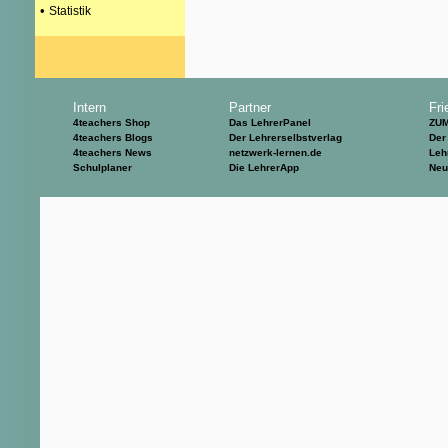
•
Statistik
Intern
Partner
Fri
4teachers Shop
Das LehrerPanel
ZU
4teachers Blogs
Der Lehrerselbstverlag
Der
4teachers News
netzwerk-lernen.de
Leh
Schulplaner
Die LehrerApp
Neu