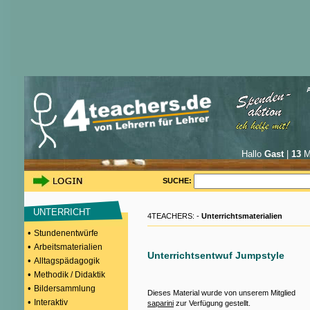
Hallo
Gast
|
13
Mi
SUCHE:
UNTERRICHT
4TEACHERS: -
Unterrichtsmaterialien
•
Stundenentwürfe
•
Arbeitsmaterialien
Unterrichtsentwuf Jumpstyle
•
Alltagspädagogik
•
Methodik / Didaktik
•
Bildersammlung
Dieses Material wurde von unserem Mitglied
•
Interaktiv
saparini
zur Verfügung gestellt.