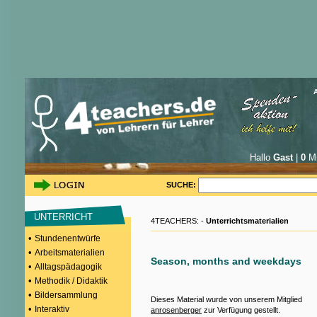
Hallo
Gast
|
0
Mi
SUCHE:
UNTERRICHT
4TEACHERS: -
Unterrichtsmaterialien
•
Stundenentwürfe
•
Arbeitsmaterialien
Season, months and weekdays
•
Alltagspädagogik
•
Methodik / Didaktik
•
Bildersammlung
Dieses Material wurde von unserem Mitglied
•
Interaktiv
anrosenberger
zur Verfügung gestellt.