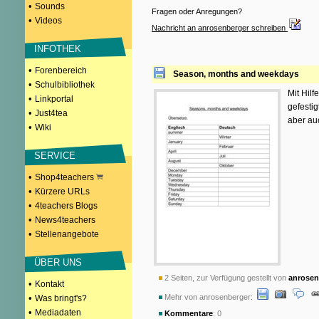
•
Sounds
Fragen oder Anregungen?
•
Videos
Nachricht an anrosenberger schreiben
INFOTHEK
•
Forenbereich
Season, months and weekdays
•
Schulbibliothek
Mit Hil
•
Linkportal
gefestig
•
Just4tea
aber au
•
Wiki
SERVICE
•
Shop4teachers
•
Kürzere URLs
•
4teachers Blogs
•
News4teachers
•
Stellenangebote
ÜBER UNS
2 Seiten, zur Verfügung gestellt von
anrosen
•
Kontakt
•
Mehr von anrosenberger:
Was bringt's?
•
Mediadaten
Kommentare
: 0