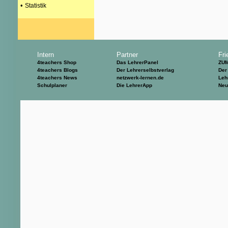
•
Statistik
Intern
Partner
Fri
4teachers Shop
Das LehrerPanel
ZU
4teachers Blogs
Der Lehrerselbstverlag
Der
4teachers News
netzwerk-lernen.de
Leh
Schulplaner
Die LehrerApp
Neu