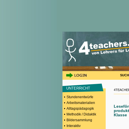
SUCH
UNTERRICHT
4TEACHER
•
Stundenentwürfe
•
Arbeitsmaterialien
Leseför
•
Alltagspädagogik
produkt
•
Methodik / Didaktik
Klasse
•
Bildersammlung
•
Interaktiv