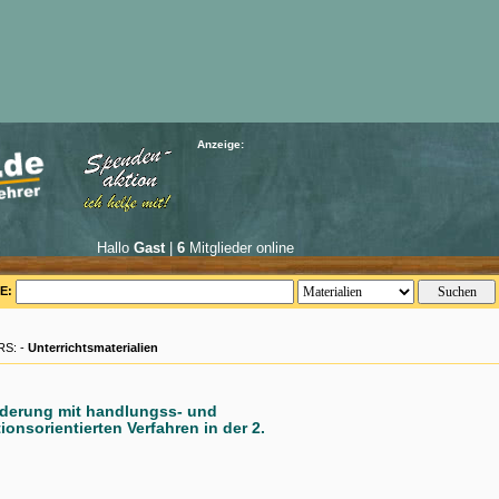
Anzeige:
Hallo
Gast
|
6
Mitglieder online
E:
S: -
Unterrichtsmaterialien
derung mit handlungss- und
ionsorientierten Verfahren in der 2.