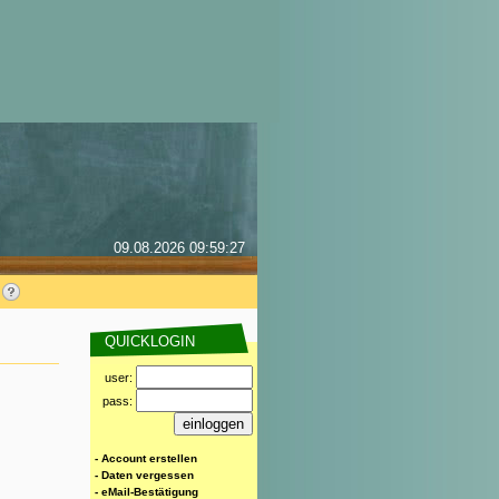
09.08.2026 09:59:27
QUICKLOGIN
user:
pass:
- Account erstellen
- Daten vergessen
- eMail-Bestätigung