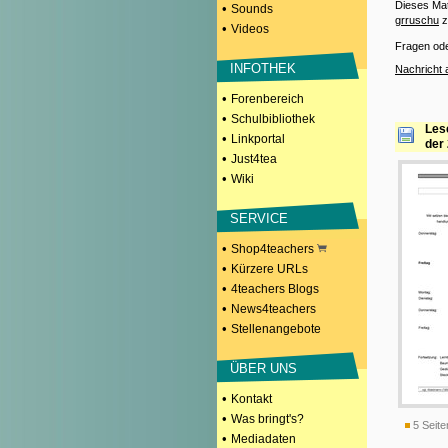
Dieses Mat
•
Sounds
grruschu
z
•
Videos
Fragen od
INFOTHEK
Nachricht 
•
Forenbereich
•
Schulbibliothek
Les
•
Linkportal
der
•
Just4tea
•
Wiki
SERVICE
•
Shop4teachers
•
Kürzere URLs
•
4teachers Blogs
•
News4teachers
•
Stellenangebote
ÜBER UNS
•
Kontakt
•
Was bringt's?
5 Seite
•
Mediadaten