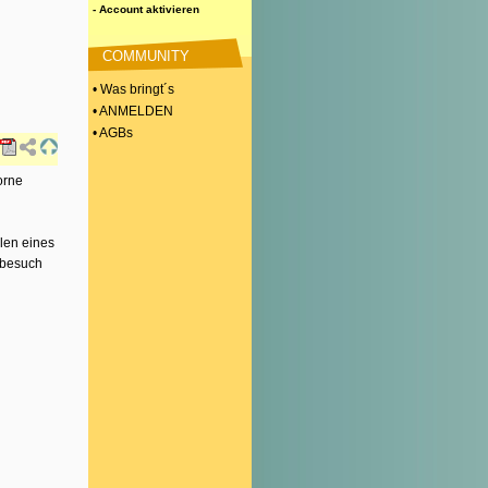
- Account aktivieren
COMMUNITY
• Was bringt´s
• ANMELDEN
• AGBs
orne
len eines
sbesuch