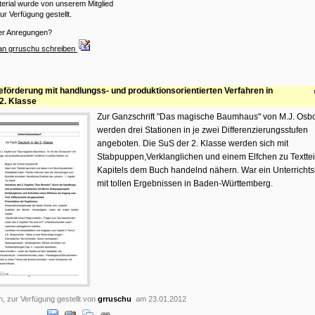
erial wurde von unserem Mitglied
ur Verfügung gestellt.
er Anregungen?
an grruschu schreiben
eförderung mit handlungss- und produktionsorientierten Verfahren in
 2. Klasse
Zur Ganzschrift "Das magische Baumhaus" von M.J. Osb
werden drei Stationen in je zwei Differenzierungsstufen
angeboten. Die SuS der 2. Klasse werden sich mit
Stabpuppen,Verklanglichen und einem Elfchen zu Texttei
Kapitels dem Buch handelnd nähern. War ein Unterricht
mit tollen Ergebnissen in Baden-Württemberg.
n, zur Verfügung gestellt von
grruschu
am 23.01.2012