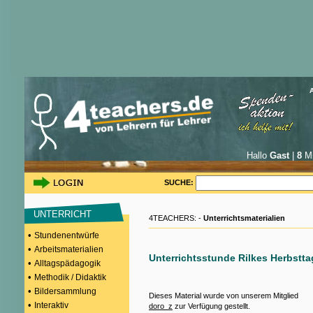
Hallo
Gast
|
8
Mi
SUCHE:
UNTERRICHT
4TEACHERS: -
Unterrichtsmaterialien
•
Stundenentwürfe
•
Arbeitsmaterialien
Unterrichtsstunde Rilkes Herbstta
•
Alltagspädagogik
•
Methodik / Didaktik
•
Bildersammlung
Dieses Material wurde von unserem Mitglied
•
Interaktiv
doro_z
zur Verfügung gestellt.