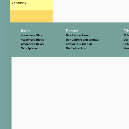
•
Statistik
Intern
Partner
Fri
4teachers Shop
Das LehrerPanel
ZU
4teachers Blogs
Der Lehrerselbstverlag
Der
4teachers News
netzwerk-lernen.de
Leh
Schulplaner
Die LehrerApp
Neu