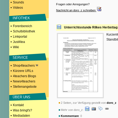
•
Sounds
Fragen oder Anregungen?
•
Videos
Nachricht an doro_z schreiben
INFOTHEK
•
Forenbereich
Unterrichtsstunde Rilkes Herbsttag
•
Schulbibliothek
Kurzentw
•
Linkportal
Standbi
•
Just4tea
•
Wiki
SERVICE
•
Shop4teachers
•
Kürzere URLs
•
4teachers Blogs
•
News4teachers
•
Stellenangebote
ÜBER UNS
2 Seiten, zur Verfügung gestellt von
doro_z
a
•
Kontakt
•
Mehr von doro_z:
Was bringt's?
•
Mediadaten
Kommentare
: 0