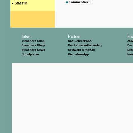
Kommentare
: 0
•
Statistik
Intern
Partner
Fri
4teachers Shop
Das LehrerPanel
ZU
4teachers Blogs
Der Lehrerselbstverlag
Der
4teachers News
netzwerk-lernen.de
Leh
Schulplaner
Die LehrerApp
Neu