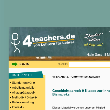
Hallo
Gast
|
8
Mi
SUCHE:
UNTERRICHT
4TEACHERS: -
Unterrichtsmaterialien
•
Stundenentwürfe
•
Arbeitsmaterialien
Geschichtsarbeit 9 Klasse zur Inne
•
Alltagspädagogik
Bismarcks
•
Methodik / Didaktik
•
Bildersammlung
•
Interaktiv
Dieses Material wurde von unserem Mitglied