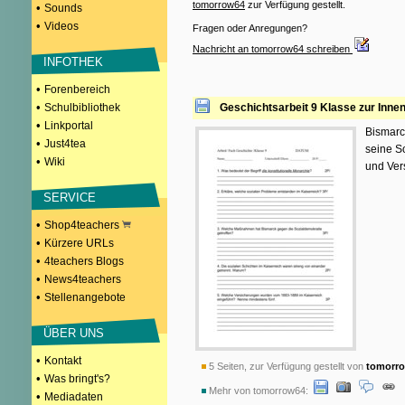
tomorrow64
zur Verfügung gestellt.
•
Sounds
•
Videos
Fragen oder Anregungen?
Nachricht an tomorrow64 schreiben
INFOTHEK
•
Forenbereich
•
Schulbibliothek
Geschichtsarbeit 9 Klasse zur Inne
•
Linkportal
Bismarc
•
Just4tea
seine S
•
Wiki
und Ver
SERVICE
•
Shop4teachers
•
Kürzere URLs
•
4teachers Blogs
•
News4teachers
•
Stellenangebote
ÜBER UNS
•
Kontakt
5 Seiten, zur Verfügung gestellt von
tomorr
•
Was bringt's?
Mehr von tomorrow64:
•
Mediadaten