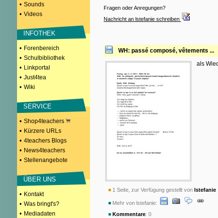
•
Sounds
Fragen oder Anregungen?
•
Videos
Nachricht an lstefanie schreiben
INFOTHEK
•
Forenbereich
WH: passé composé, vêtements ...
•
Schulbibliothek
als Wie
•
Linkportal
•
Just4tea
•
Wiki
SERVICE
•
Shop4teachers
•
Kürzere URLs
•
4teachers Blogs
•
News4teachers
•
Stellenangebote
ÜBER UNS
1 Seite, zur Verfügung gestellt von
lstefanie
•
Kontakt
•
Mehr von lstefanie:
Was bringt's?
•
Mediadaten
Kommentare
: 0