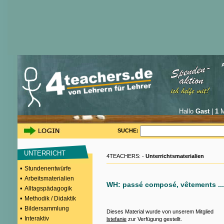
Hallo
Gast
|
1
M
SUCHE:
UNTERRICHT
4TEACHERS: -
Unterrichtsmaterialien
•
Stundenentwürfe
•
Arbeitsmaterialien
WH: passé composé, vêtements ...
•
Alltagspädagogik
•
Methodik / Didaktik
•
Bildersammlung
Dieses Material wurde von unserem Mitglied
•
Interaktiv
lstefanie
zur Verfügung gestellt.