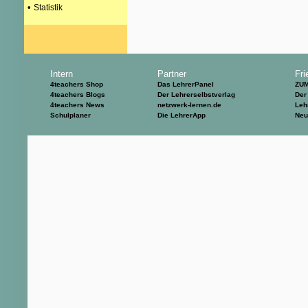
•
Statistik
Intern
Partner
Fri
4teachers Shop
Das LehrerPanel
ZU
4teachers Blogs
Der Lehrerselbstverlag
Der
4teachers News
netzwerk-lernen.de
Leh
Schulplaner
Die LehrerApp
Neu