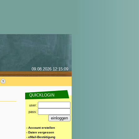
09.08.2026 12:15:09
QUICKLOGIN
user:
pass:
- Account erstellen
- Daten vergessen
- eMail-Bestätigung