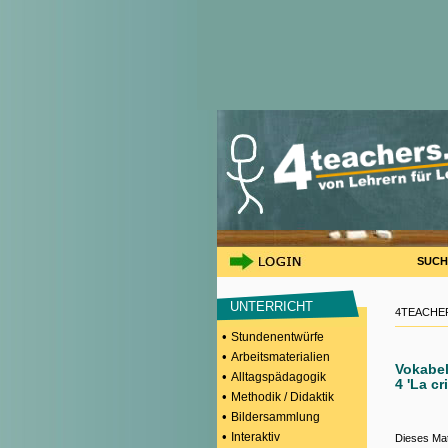
SUCH
UNTERRICHT
4TEACHER
•
Stundenentwürfe
•
Arbeitsmaterialien
Vokabel
•
Alltagspädagogik
4 'La cr
•
Methodik / Didaktik
•
Bildersammlung
•
Interaktiv
Dieses Mat