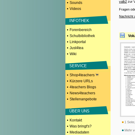
valb2
zur V
•
Sounds
•
Videos
Fragen od
Nachricht 
INFOTHEK
•
Forenbereich
•
Schulbibliothek
Voka
•
Linkportal
•
Just4tea
•
Wiki
SERVICE
•
Shop4teachers
•
Kürzere URLs
•
4teachers Blogs
•
News4teachers
•
Stellenangebote
ÜBER UNS
•
Kontakt
1 Seite
•
Was bringt's?
Mehr v
•
Mediadaten