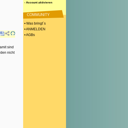
- Account aktivieren
COMMUNITY
• Was bringt´s
• ANMELDEN
• AGBs
amit sind
rden nicht