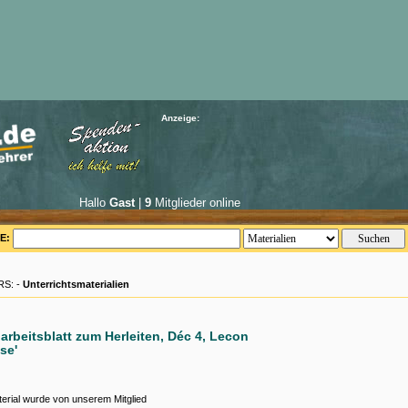
Anzeige:
Hallo
Gast
|
9
Mitglieder online
E:
S: -
Unterrichtsmaterialien
arbeitsblatt zum Herleiten, Déc 4, Lecon
ise'
erial wurde von unserem Mitglied