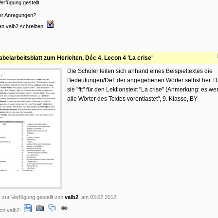
erfügung gestellt.
er Anregungen?
an valb2 schreiben
belarbeitsblatt zum Herleiten, Déc 4, Lecon 4 'La crise'
Die Schüler leiten sich anhand eines Beispieltextes die
Bedeutungen/Def. der angegebenen Wörter selbst her. D
sie "fit" für den Lektionstext "La crise" (Anmerkung: es we
alle Wörter des Textes vorentlastet", 9. Klasse, BY
, zur Verfügung gestellt von
valb2
am 03.02.2012
on valb2: