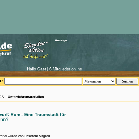
Anzeige:
Hallo
Gast
|
6
Mitglieder online
E:
S: -
Unterrichtsmaterialien
urf: Rom - Eine Traumstadt für
ann?
erial wurde von unserem Mitglied