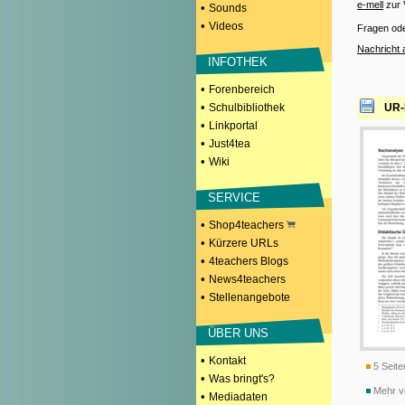
e-mell
zur 
•
Sounds
•
Videos
Fragen od
Nachricht 
INFOTHEK
•
Forenbereich
•
Schulbibliothek
UR-
•
Linkportal
•
Just4tea
•
Wiki
SERVICE
•
Shop4teachers
•
Kürzere URLs
•
4teachers Blogs
•
News4teachers
•
Stellenangebote
ÜBER UNS
•
Kontakt
5 Seite
•
Was bringt's?
Mehr v
•
Mediadaten