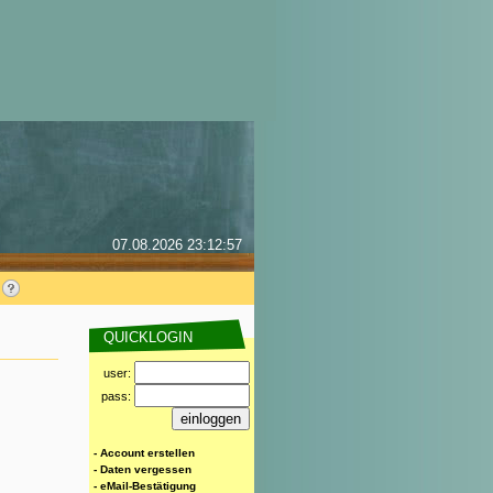
07.08.2026 23:12:57
QUICKLOGIN
user:
pass:
- Account erstellen
- Daten vergessen
- eMail-Bestätigung