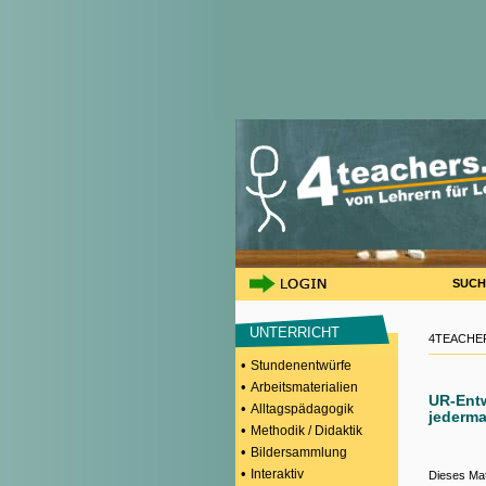
SUCH
UNTERRICHT
4TEACHER
•
Stundenentwürfe
•
Arbeitsmaterialien
UR-Entw
•
Alltagspädagogik
jederm
•
Methodik / Didaktik
•
Bildersammlung
•
Interaktiv
Dieses Mat