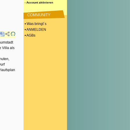
- Account aktivieren
COMMUNITY
• Was bringt´s
• ANMELDEN
• AGBs
aumstadt
 Villa als
inuten,
urf
rlaufsplan