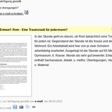
Verfügung gestellt.
er Anregungen?
an e-mell schreiben
Entwurf: Rom - Eine Traumstadt für jedermann?
In der Stunde geht es darum, ob Rom tatsächlich eine Tr
für jeden ist. Gegenstand der Stunde ist die Insula und die
Wohnort. Ein Arbeitsblatt wird hier von je zwei Schülern
arbeitsteilig erarbeitet. Ausgelegt ist die Stunde auf 65 M
Gymnasium, 6. Klasse. Wurde als sehr gut bewertet. Entw
enthält Sachanalyse, didakt. u. metho. Überlegungen, Ve
u. Material.
n, zur Verfügung gestellt von
e-mell
am 08.02.2012
on e-mell: