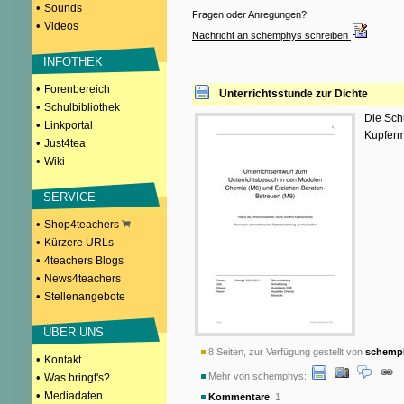
•
Sounds
Fragen oder Anregungen?
•
Videos
Nachricht an schemphys schreiben
INFOTHEK
•
Forenbereich
Unterrichtsstunde zur Dichte
•
Schulbibliothek
Die Sch
•
Linkportal
Kupferm
•
Just4tea
•
Wiki
SERVICE
•
Shop4teachers
•
Kürzere URLs
•
4teachers Blogs
•
News4teachers
•
Stellenangebote
ÜBER UNS
8 Seiten, zur Verfügung gestellt von
schemp
•
Kontakt
•
Mehr von schemphys:
Was bringt's?
•
Mediadaten
Kommentare
: 1