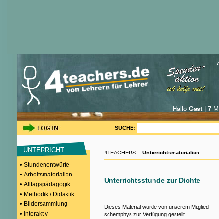
Hallo
Gast
|
7
Mi
SUCHE:
UNTERRICHT
4TEACHERS: -
Unterrichtsmaterialien
•
Stundenentwürfe
•
Arbeitsmaterialien
Unterrichtsstunde zur Dichte
•
Alltagspädagogik
•
Methodik / Didaktik
•
Bildersammlung
Dieses Material wurde von unserem Mitglied
•
Interaktiv
schemphys
zur Verfügung gestellt.