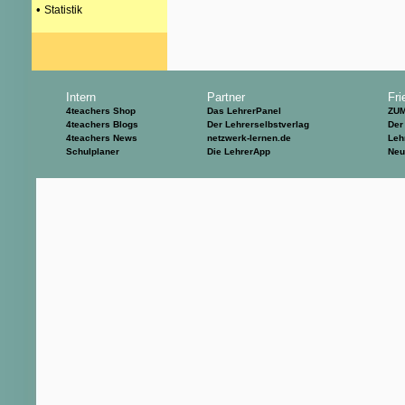
•
Statistik
Intern
Partner
Fri
4teachers Shop
Das LehrerPanel
ZU
4teachers Blogs
Der Lehrerselbstverlag
Der
4teachers News
netzwerk-lernen.de
Leh
Schulplaner
Die LehrerApp
Neu