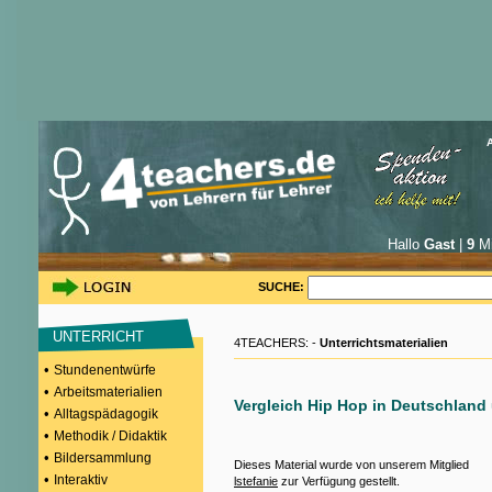
Hallo
Gast
|
9
Mi
SUCHE:
UNTERRICHT
4TEACHERS: -
Unterrichtsmaterialien
•
Stundenentwürfe
•
Arbeitsmaterialien
Vergleich Hip Hop in Deutschland
•
Alltagspädagogik
•
Methodik / Didaktik
•
Bildersammlung
Dieses Material wurde von unserem Mitglied
•
Interaktiv
lstefanie
zur Verfügung gestellt.