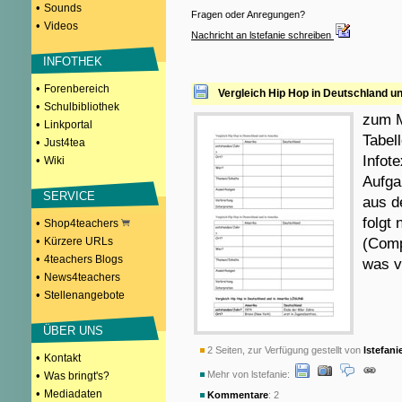
•
Sounds
Fragen oder Anregungen?
•
Videos
Nachricht an lstefanie schreiben
INFOTHEK
•
Forenbereich
Vergleich Hip Hop in Deutschland u
•
Schulbibliothek
zum M
•
Linkportal
Tabel
•
Just4tea
Infot
•
Wiki
Aufgab
SERVICE
aus d
folgt
•
Shop4teachers
•
Kürzere URLs
(Comp
•
4teachers Blogs
was v
•
News4teachers
•
Stellenangebote
ÜBER UNS
2 Seiten, zur Verfügung gestellt von
lstefani
•
Kontakt
•
Mehr von lstefanie:
Was bringt's?
•
Mediadaten
Kommentare
: 2