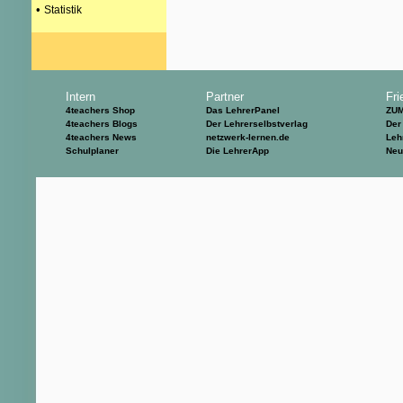
•
Statistik
Intern
Partner
Fri
4teachers Shop
Das LehrerPanel
ZU
4teachers Blogs
Der Lehrerselbstverlag
Der
4teachers News
netzwerk-lernen.de
Leh
Schulplaner
Die LehrerApp
Neu