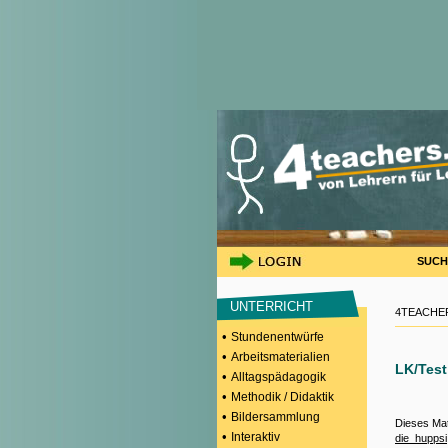
SUCH
UNTERRICHT
4TEACHER
•
Stundenentwürfe
•
Arbeitsmaterialien
LK/Test
•
Alltagspädagogik
•
Methodik / Didaktik
•
Bildersammlung
Dieses Mat
•
Interaktiv
die_huppsi