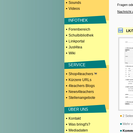
•
Sounds
Fragen od
•
Videos
Nachricht 
INFOTHEK
•
Forenbereich
LK/
•
Schulbibliothek
•
Linkportal
•
Just4tea
•
Wiki
SERVICE
•
Shop4teachers
•
Kürzere URLs
•
4teachers Blogs
•
News4teachers
•
Stellenangebote
ÜBER UNS
2 Seite
•
Kontakt
•
Mehr v
Was bringt's?
•
Mediadaten
Komme