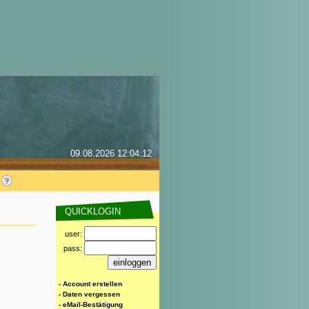
09.08.2026 12:04:12
QUICKLOGIN
user:
pass:
- Account erstellen
- Daten vergessen
- eMail-Bestätigung