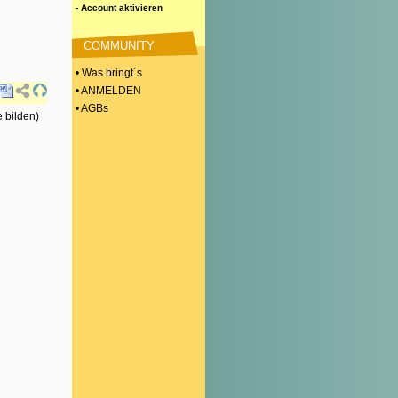
- Account aktivieren
COMMUNITY
• Was bringt´s
• ANMELDEN
• AGBs
 bilden)