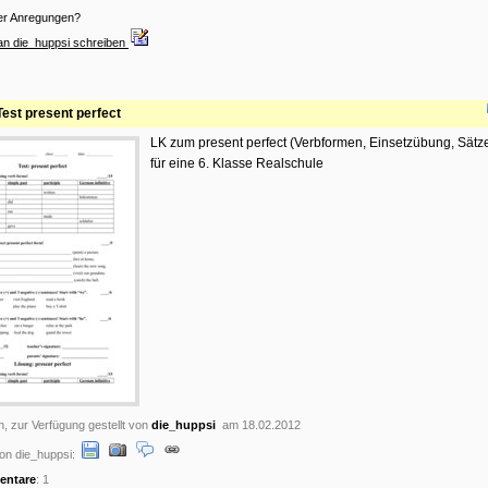
er Anregungen?
an die_huppsi schreiben
Test present perfect
LK zum present perfect (Verbformen, Einsetzübung, Sätze
für eine 6. Klasse Realschule
n, zur Verfügung gestellt von
die_huppsi
am 18.02.2012
on die_huppsi:
ntare
: 1