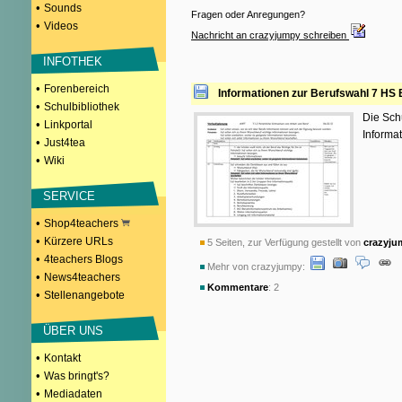
•
Sounds
Fragen oder Anregungen?
•
Videos
Nachricht an crazyjumpy schreiben
INFOTHEK
•
Forenbereich
Informationen zur Berufswahl 7 HS
•
Schulbibliothek
Die Schü
•
Linkportal
Informa
•
Just4tea
•
Wiki
SERVICE
•
Shop4teachers
•
Kürzere URLs
5 Seiten, zur Verfügung gestellt von
crazyju
•
4teachers Blogs
Mehr von crazyjumpy:
•
News4teachers
Kommentare
: 2
•
Stellenangebote
ÜBER UNS
•
Kontakt
•
Was bringt's?
•
Mediadaten