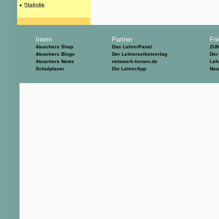
•
Statistik
Intern
Partner
Fri
4teachers Shop
Das LehrerPanel
ZU
4teachers Blogs
Der Lehrerselbstverlag
Der
4teachers News
netzwerk-lernen.de
Leh
Schulplaner
Die LehrerApp
Neu