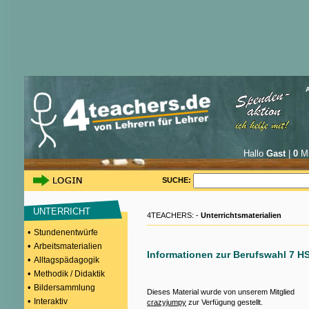
Hallo
Gast
|
0
Mi
SUCHE:
UNTERRICHT
4TEACHERS: -
Unterrichtsmaterialien
•
Stundenentwürfe
•
Arbeitsmaterialien
Informationen zur Berufswahl 7 H
•
Alltagspädagogik
•
Methodik / Didaktik
•
Bildersammlung
Dieses Material wurde von unserem Mitglied
•
Interaktiv
crazyjumpy
zur Verfügung gestellt.