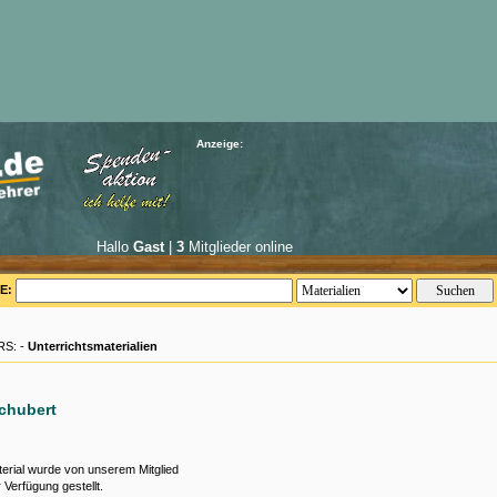
Anzeige:
Hallo
Gast
|
3
Mitglieder online
E:
S: -
Unterrichtsmaterialien
chubert
erial wurde von unserem Mitglied
 Verfügung gestellt.