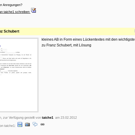
er Anregungen?
an taiche1 schreiben
nz Schubert
kleines AB in Form eines Lückentextes mit den wichtigst
zu Franz Schubert, mit Lösung
n, zur Verfügung gestellt von
taiche1
am 23.02.2012
on taiche1: