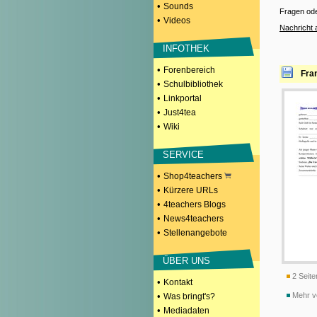
•
Sounds
Fragen od
•
Videos
Nachricht 
INFOTHEK
•
Forenbereich
Fra
•
Schulbibliothek
•
Linkportal
•
Just4tea
•
Wiki
SERVICE
•
Shop4teachers
•
Kürzere URLs
•
4teachers Blogs
•
News4teachers
•
Stellenangebote
ÜBER UNS
2 Seite
•
Kontakt
•
Mehr v
Was bringt's?
•
Mediadaten