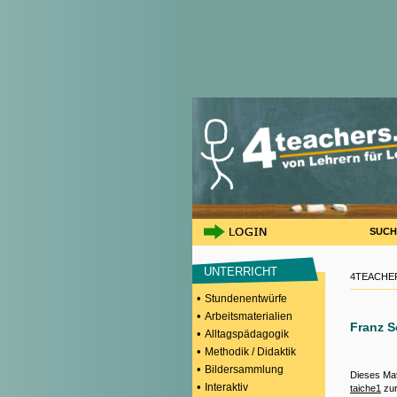
SUCH
UNTERRICHT
4TEACHER
•
Stundenentwürfe
•
Arbeitsmaterialien
Franz S
•
Alltagspädagogik
•
Methodik / Didaktik
•
Bildersammlung
Dieses Mat
•
Interaktiv
taiche1
zur