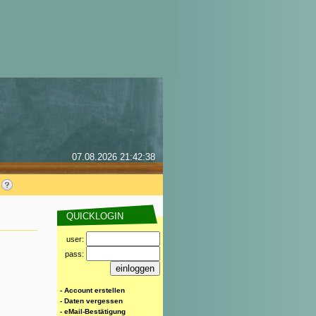
07.08.2026 21:42:38
QUICKLOGIN
user:
pass:
- Account erstellen
- Daten vergessen
- eMail-Bestätigung