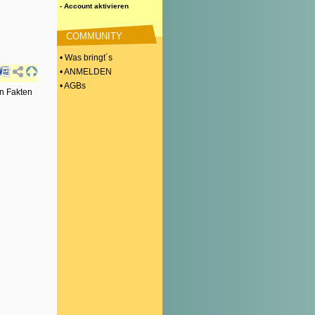
- Account aktivieren
COMMUNITY
• Was bringt´s
• ANMELDEN
• AGBs
en Fakten