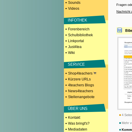
•
Sounds
Fragen od
•
Videos
Nachricht 
INFOTHEK
•
Forenbereich
Bib
•
Schulbibliothek
•
Linkportal
•
Just4tea
•
Wiki
SERVICE
•
Shop4teachers
•
Kürzere URLs
•
4teachers Blogs
•
News4teachers
•
Stellenangebote
ÜBER UNS
4 Seite
•
Kontakt
•
Mehr v
Was bringt's?
•
Mediadaten
Komme