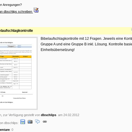
er Anregungen?
an dbschlips schreiben
elaufschlagkontrolle
Bibelaufschlagkontrolle mit 12 Fragen. Jeweils eine Kont
Gruppe A und eine Gruppe B inkl. Lösung. Kontrolle basie
Einheitsübersetzung!
n, zur Verfügung gestellt von
dbschlips
am 24.02.2012
on dbschlips:
ntare
: 0