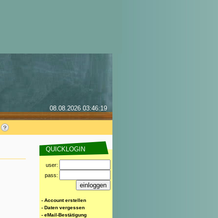
08.08.2026 03:46:19
QUICKLOGIN
user:
pass:
- Account erstellen
- Daten vergessen
- eMail-Bestätigung