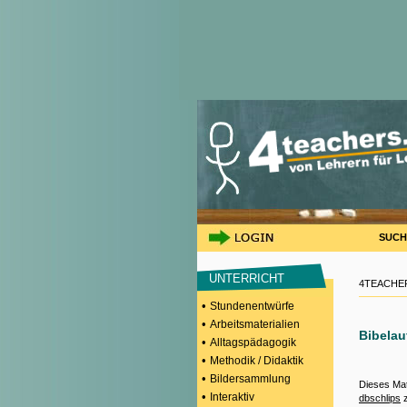
SUCH
UNTERRICHT
4TEACHER
•
Stundenentwürfe
•
Arbeitsmaterialien
Bibelau
•
Alltagspädagogik
•
Methodik / Didaktik
•
Bildersammlung
Dieses Mat
•
Interaktiv
dbschlips
z