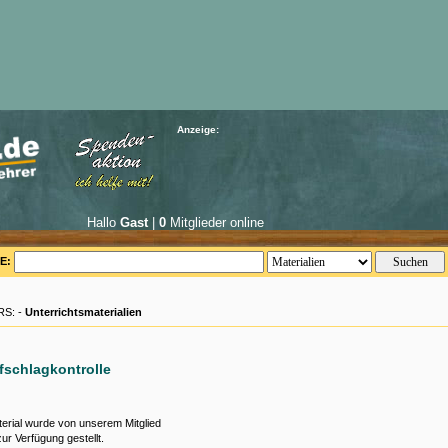
Anzeige:
Hallo
Gast
|
0
Mitglieder online
E:
S: -
Unterrichtsmaterialien
fschlagkontrolle
erial wurde von unserem Mitglied
ur Verfügung gestellt.