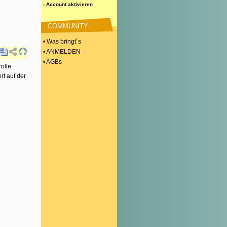
- Account aktivieren
COMMUNITY
• Was bringt´s
• ANMELDEN
• AGBs
rolle
rt auf der