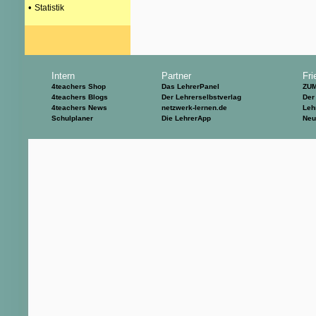
•
Statistik
Intern
Partner
Fri
4teachers Shop
Das LehrerPanel
ZU
4teachers Blogs
Der Lehrerselbstverlag
Der
4teachers News
netzwerk-lernen.de
Leh
Schulplaner
Die LehrerApp
Neu