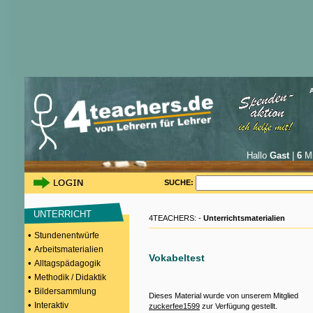
Hallo
Gast
|
6
Mi
SUCHE:
UNTERRICHT
4TEACHERS: -
Unterrichtsmaterialien
•
Stundenentwürfe
•
Arbeitsmaterialien
Vokabeltest
•
Alltagspädagogik
•
Methodik / Didaktik
•
Bildersammlung
Dieses Material wurde von unserem Mitglied
•
Interaktiv
zuckerfee1599
zur Verfügung gestellt.