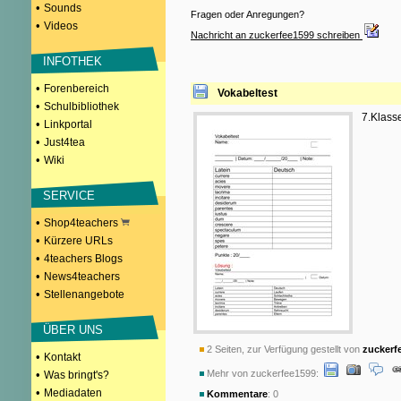
•
Sounds
Fragen oder Anregungen?
•
Videos
Nachricht an zuckerfee1599 schreiben
INFOTHEK
•
Forenbereich
Vokabeltest
•
Schulbibliothek
7.Klass
•
Linkportal
•
Just4tea
•
Wiki
SERVICE
•
Shop4teachers
•
Kürzere URLs
•
4teachers Blogs
•
News4teachers
•
Stellenangebote
ÜBER UNS
2 Seiten, zur Verfügung gestellt von
zuckerf
•
Kontakt
•
Mehr von zuckerfee1599:
Was bringt's?
•
Mediadaten
Kommentare
: 0