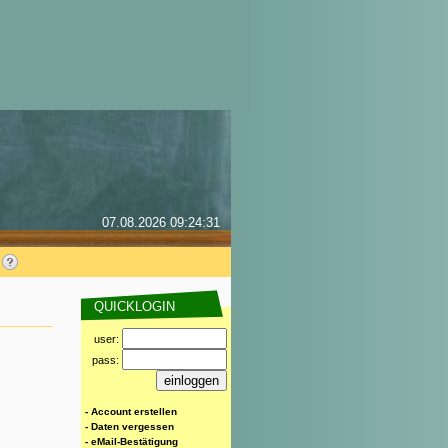
07.08.2026 09:24:31
QUICKLOGIN
user:
pass:
- Account erstellen
- Daten vergessen
- eMail-Bestätigung