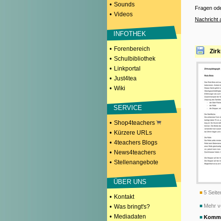
•
Sounds
Fragen od
•
Videos
Nachricht 
INFOTHEK
•
Forenbereich
Zir
•
Schulbibliothek
•
Linkportal
•
Just4tea
•
Wiki
SERVICE
•
Shop4teachers
•
Kürzere URLs
•
4teachers Blogs
•
News4teachers
•
Stellenangebote
ÜBER UNS
5 Seite
•
Kontakt
•
Mehr v
Was bringt's?
•
Mediadaten
Komme