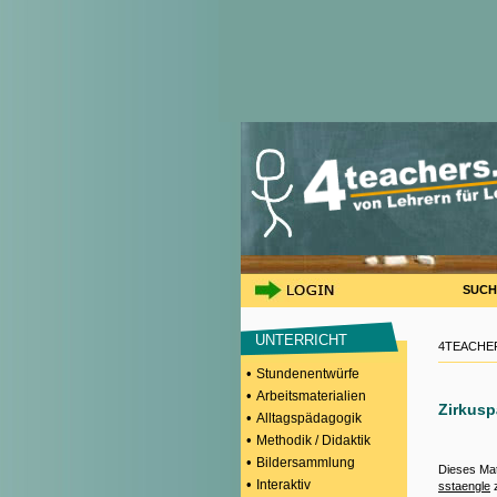
SUCH
UNTERRICHT
4TEACHER
•
Stundenentwürfe
•
Arbeitsmaterialien
Zirkus
•
Alltagspädagogik
•
Methodik / Didaktik
•
Bildersammlung
Dieses Mat
•
Interaktiv
sstaengle
z