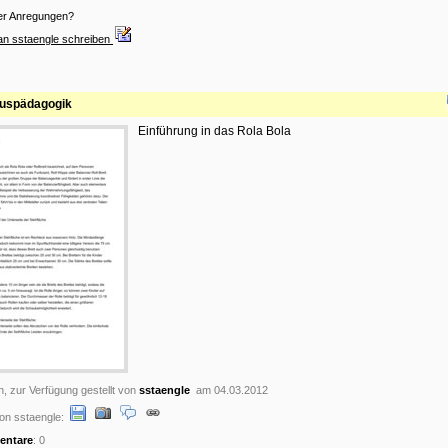
er Anregungen?
an sstaengle schreiben
kuspädagogik
Einführung in das Rola Bola
n, zur Verfügung gestellt von
sstaengle
am 04.03.2012
on sstaengle:
ntare
: 0