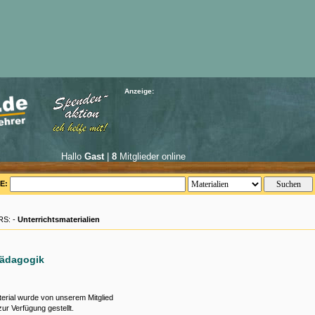
Anzeige:
Hallo
Gast
|
8
Mitglieder online
E:
S: -
Unterrichtsmaterialien
pädagogik
erial wurde von unserem Mitglied
ur Verfügung gestellt.