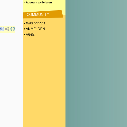
- Account aktivieren
COMMUNITY
• Was bringt´s
• ANMELDEN
• AGBs