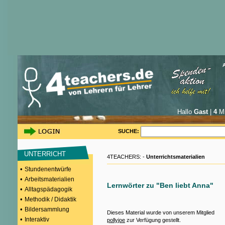
Hallo
Gast
|
4
Mi
SUCHE:
UNTERRICHT
4TEACHERS: -
Unterrichtsmaterialien
•
Stundenentwürfe
•
Arbeitsmaterialien
Lernwörter zu "Ben liebt Anna"
•
Alltagspädagogik
•
Methodik / Didaktik
•
Bildersammlung
Dieses Material wurde von unserem Mitglied
•
Interaktiv
pollyjoe
zur Verfügung gestellt.