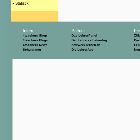
•
Statistik
Intern
Partner
Fri
4teachers Shop
Das LehrerPanel
ZU
4teachers Blogs
Der Lehrerselbstverlag
Der
4teachers News
netzwerk-lernen.de
Leh
Schulplaner
Die LehrerApp
Neu