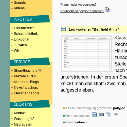
•
Sounds
Fragen oder Anregungen?
•
Videos
Nachricht an pollyjoe schreiben
INFOTHEK
•
Forenbereich
Lernwörter zu "Ben liebt Anna"
•
Schulbibliothek
Klass
•
Linkportal
Recht
•
Just4tea
Härtl
•
Wiki
zunäc
SERVICE
Stell
nach 
•
Shop4teachers
•
Kürzere URLs
unterstrichen. In der ersten S
•
4teachers Blogs
knickt man das Blatt (zweimal
•
News4teachers
aufgeschrieben.
•
Stellenangebote
ÜBER UNS
1 Seite, zur Verfügung gestellt von
pollyjoe
a
•
Kontakt
Mehr von pollyjoe:
•
Was bringt's?
Kommentare
: 0
•
Mediadaten