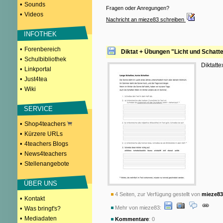
•
Sounds
Fragen oder Anregungen?
•
Videos
Nachricht an mieze83 schreiben
INFOTHEK
•
Forenbereich
Diktat + Übungen "Licht und Schatt
•
Schulbibliothek
Diktatte
•
Linkportal
•
Just4tea
•
Wiki
SERVICE
•
Shop4teachers
•
Kürzere URLs
•
4teachers Blogs
•
News4teachers
•
Stellenangebote
ÜBER UNS
4 Seiten, zur Verfügung gestellt von
mieze83
•
Kontakt
•
Mehr von mieze83:
Was bringt's?
•
Mediadaten
Kommentare
: 0