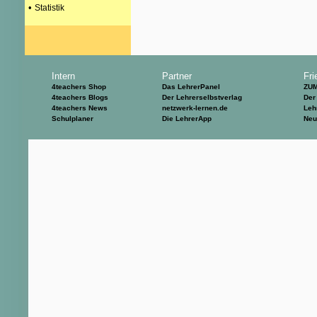
•
Statistik
Intern
Partner
Fri
4teachers Shop
Das LehrerPanel
ZU
4teachers Blogs
Der Lehrerselbstverlag
Der
4teachers News
netzwerk-lernen.de
Leh
Schulplaner
Die LehrerApp
Neu