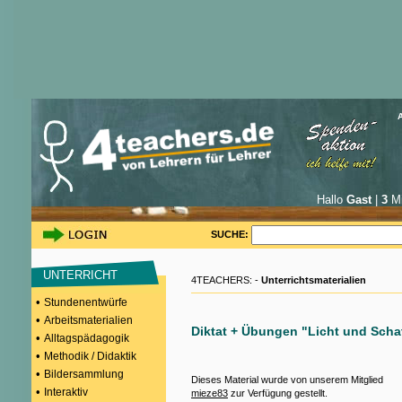
Hallo
Gast
|
3
Mi
SUCHE:
UNTERRICHT
4TEACHERS: -
Unterrichtsmaterialien
•
Stundenentwürfe
•
Arbeitsmaterialien
Diktat + Übungen "Licht und Scha
•
Alltagspädagogik
•
Methodik / Didaktik
•
Bildersammlung
Dieses Material wurde von unserem Mitglied
•
Interaktiv
mieze83
zur Verfügung gestellt.