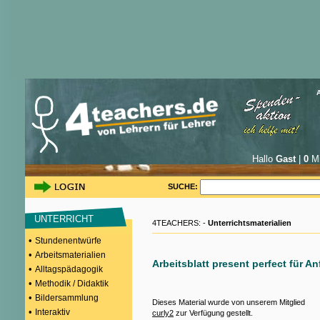
Hallo
Gast
|
0
Mi
SUCHE:
UNTERRICHT
4TEACHERS: -
Unterrichtsmaterialien
•
Stundenentwürfe
•
Arbeitsmaterialien
Arbeitsblatt present perfect für A
•
Alltagspädagogik
•
Methodik / Didaktik
•
Bildersammlung
Dieses Material wurde von unserem Mitglied
•
Interaktiv
curly2
zur Verfügung gestellt.