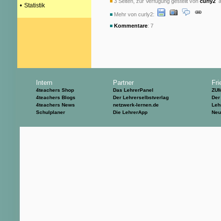
3 Seiten, zur Verfügung gestellt von
curly2
a
•
Statistik
Mehr von curly2:
Kommentare
: 7
Intern
Partner
Fri
4teachers Shop
Das LehrerPanel
ZU
4teachers Blogs
Der Lehrerselbstverlag
Der
4teachers News
netzwerk-lernen.de
Leh
Schulplaner
Die LehrerApp
Neu