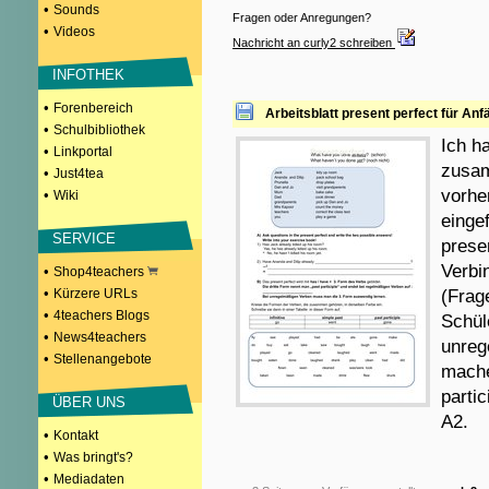
•
Sounds
Fragen oder Anregungen?
•
Videos
Nachricht an curly2 schreiben
INFOTHEK
•
Forenbereich
Arbeitsblatt present perfect für Anf
•
Schulbibliothek
Ich ha
•
Linkportal
zusam
•
Just4tea
vorhe
•
Wiki
einge
SERVICE
prese
Verbi
•
Shop4teachers
•
Kürzere URLs
(Frag
•
4teachers Blogs
Schül
•
News4teachers
unreg
•
Stellenangebote
mache
parti
ÜBER UNS
A2.
•
Kontakt
•
Was bringt's?
•
Mediadaten