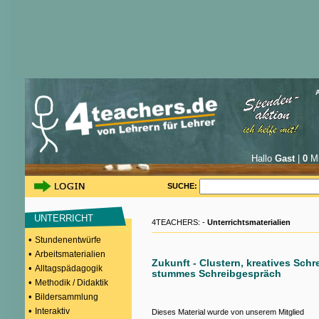
Hallo
Gast
|
0
Mi
SUCHE:
UNTERRICHT
4TEACHERS: -
Unterrichtsmaterialien
•
Stundenentwürfe
•
Arbeitsmaterialien
Zukunft - Clustern, kreatives Sch
•
Alltagspädagogik
stummes Schreibgespräch
•
Methodik / Didaktik
•
Bildersammlung
•
Interaktiv
Dieses Material wurde von unserem Mitglied