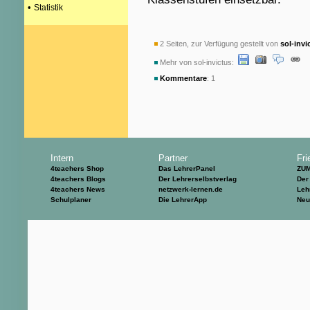
•
Statistik
2 Seiten, zur Verfügung gestellt von
sol-invi
Mehr von sol-invictus:
Kommentare
: 1
Intern
Partner
Fri
4teachers Shop
Das LehrerPanel
ZU
4teachers Blogs
Der Lehrerselbstverlag
Der
4teachers News
netzwerk-lernen.de
Leh
Schulplaner
Die LehrerApp
Neu