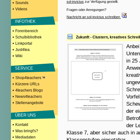
sol-invictus
zur Verfügung gestellt.
•
Sounds
•
Videos
Fragen oder Anregungen?
Nachricht an sol-invictus schreiben
INFOTHEK
•
Forenbereich
•
Schulbibliothek
Zukunft - Clustern, kreatives Sch
•
Linkportal
Anbei
•
Just4tea
Unter
•
Wiki
in 25
Anwen
SERVICE
kreat
•
Shop4teachers
ungew
•
Kürzere URLs
Schre
•
4teachers Blogs
Vorfe
•
News4teachers
•
Stellenangebote
Schew
der e
ÜBER UNS
Betrof
•
Kontakt
der Le
•
Was bringt's?
Klasse 7, aber sicher auch in
•
Mediadaten
Klassenstufen einsetzbar.