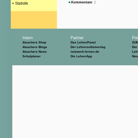
Kommentare
: 2
•
Statistik
Intern
Partner
Fri
4teachers Shop
Das LehrerPanel
ZU
4teachers Blogs
Der Lehrerselbstverlag
Der
4teachers News
netzwerk-lernen.de
Leh
Schulplaner
Die LehrerApp
Neu