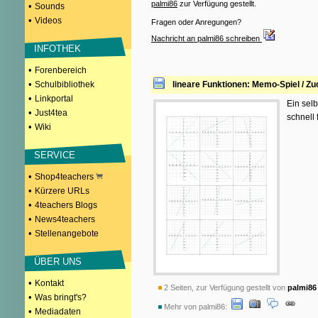
palmi86
zur Verfügung gestellt.
•
Sounds
•
Videos
Fragen oder Anregungen?
Nachricht an palmi86 schreiben
INFOTHEK
•
Forenbereich
•
Schulbibliothek
lineare Funktionen: Memo-Spiel / Z
•
Linkportal
Ein sel
•
Just4tea
schnell
•
Wiki
SERVICE
•
Shop4teachers
•
Kürzere URLs
•
4teachers Blogs
•
News4teachers
•
Stellenangebote
ÜBER UNS
•
Kontakt
2 Seiten, zur Verfügung gestellt von
palmi86
•
Was bringt's?
Mehr von palmi86:
•
Mediadaten