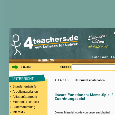
Hallo
Gast
|
1
M
SUCHE:
UNTERRICHT
4TEACHERS: -
Unterrichtsmaterialien
•
Stundenentwürfe
•
Arbeitsmaterialien
lineare Funktionen: Memo-Spiel /
•
Alltagspädagogik
Zuordnungsspiel
•
Methodik / Didaktik
•
Bildersammlung
•
Interaktiv
Dieses Material wurde von unserem Mitglied