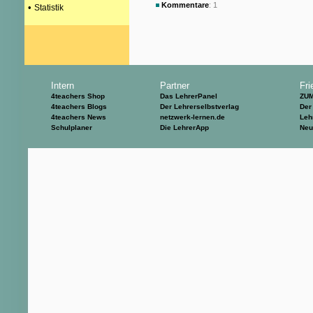
Kommentare
: 1
•
Statistik
Intern
Partner
Fri
4teachers Shop
Das LehrerPanel
ZU
4teachers Blogs
Der Lehrerselbstverlag
Der
4teachers News
netzwerk-lernen.de
Leh
Schulplaner
Die LehrerApp
Neu