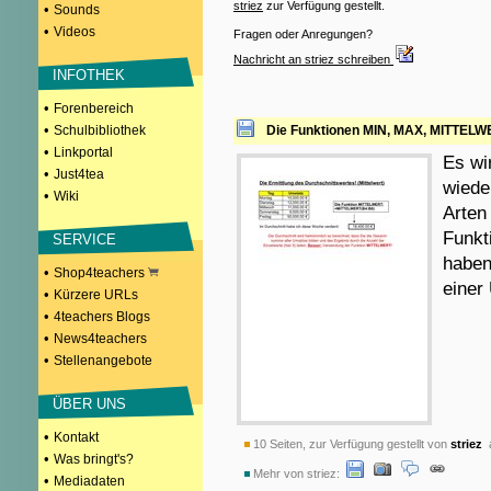
striez
zur Verfügung gestellt.
•
Sounds
•
Videos
Fragen oder Anregungen?
Nachricht an striez schreiben
INFOTHEK
•
Forenbereich
•
Schulbibliothek
Die Funktionen MIN, MAX, MITTEL
•
Linkportal
Es wi
•
Just4tea
wiede
•
Wiki
Arten
Funkt
SERVICE
haben,
•
Shop4teachers
einer
•
Kürzere URLs
•
4teachers Blogs
•
News4teachers
•
Stellenangebote
ÜBER UNS
•
Kontakt
10 Seiten, zur Verfügung gestellt von
striez
a
•
Was bringt's?
Mehr von striez:
•
Mediadaten