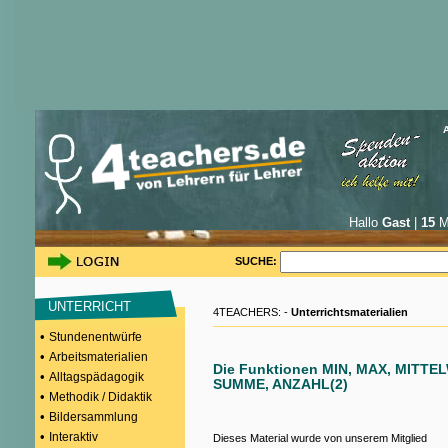
Hallo
Gast
|
15
Mi
SUCHE:
UNTERRICHT
4TEACHERS: -
Unterrichtsmaterialien
•
Stundenentwürfe
•
Arbeitsmaterialien
Die Funktionen MIN, MAX, MITTE
•
Alltagspädagogik
SUMME, ANZAHL(2)
•
Methodik / Didaktik
•
Bildersammlung
•
Interaktiv
Dieses Material wurde von unserem Mitglied