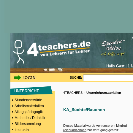
Hallo
Gast
|
1
M
SUCHE:
UNTERRICHT
4TEACHERS: -
Unterrichtsmaterialien
•
Stundenentwürfe
•
Arbeitsmaterialien
KA_Süchte/Rauchen
•
Alltagspädagogik
•
Methodik / Didaktik
•
Bildersammlung
Dieses Material wurde von unserem Mitglied
•
Interaktiv
reichundschoen
zur Verfügung gestellt.