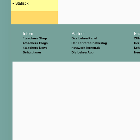
•
Statistik
Intern
Partner
Fri
4teachers Shop
Das LehrerPanel
ZU
4teachers Blogs
Der Lehrerselbstverlag
Der
4teachers News
netzwerk-lernen.de
Leh
Schulplaner
Die LehrerApp
Neu