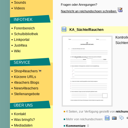
•
Sounds
Fragen oder Anregungen?
•
Videos
Nachricht an reichundschoen schreiben
INFOTHEK
•
Forenbereich
KA_Süchte/Rauchen
•
Schulbibliothek
Kontrol
•
Linkportal
Süchten
•
Just4tea
•
Wiki
SERVICE
•
Shop4teachers
•
Kürzere URLs
•
4teachers Blogs
•
News4teachers
•
Stellenangebote
ÜBER UNS
4 Seiten, zur Verfügung gestellt von
reichun
•
Kontakt
•
Mehr von reichundschoen:
Was bringt's?
•
Mediadaten
Kommentare
: 0