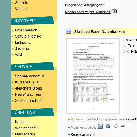
•
Sounds
Fragen oder Anregungen?
•
Videos
Nachricht an zeipelt schreiben
INFOTHEK
•
Forenbereich
Skript zu Excel-Datenbanken
•
Schulbibliothek
Es werd
•
Linkportal
in Exce
•
Just4tea
inkl. Fi
•
Wiki
SERVICE
•
Shop4teachers
•
Kürzere URLs
•
4teachers Blogs
•
News4teachers
•
Stellenangebote
ÜBER UNS
10 Seiten, zur Verfügung gestellt von
zeipelt
•
Kontakt
•
Mehr von zeipelt:
Was bringt's?
•
Mediadaten
Kommentare
: 0