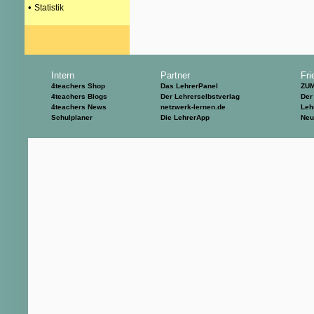
•
Statistik
Intern
Partner
Fri
4teachers Shop
Das LehrerPanel
ZU
4teachers Blogs
Der Lehrerselbstverlag
Der
4teachers News
netzwerk-lernen.de
Leh
Schulplaner
Die LehrerApp
Neu