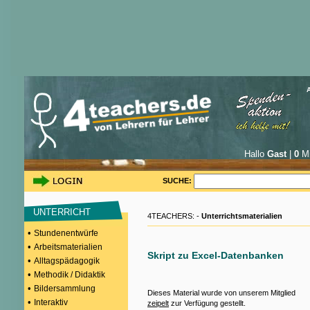
Hallo
Gast
|
0
Mi
SUCHE:
UNTERRICHT
4TEACHERS: -
Unterrichtsmaterialien
•
Stundenentwürfe
•
Arbeitsmaterialien
Skript zu Excel-Datenbanken
•
Alltagspädagogik
•
Methodik / Didaktik
•
Bildersammlung
Dieses Material wurde von unserem Mitglied
•
Interaktiv
zeipelt
zur Verfügung gestellt.