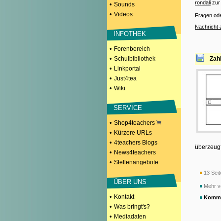
rondali
zur 
•
Sounds
•
Videos
Fragen od
Nachricht 
INFOTHEK
•
Forenbereich
•
Schulbibliothek
Zah
•
Linkportal
•
Just4tea
•
Wiki
SERVICE
•
Shop4teachers
•
Kürzere URLs
•
4teachers Blogs
überzeugt
•
News4teachers
•
Stellenangebote
13 Seit
ÜBER UNS
Mehr v
•
Kontakt
Komme
•
Was bringt's?
•
Mediadaten