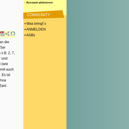
- Account aktivieren
COMMUNITY
• Was bringt´s
• ANMELDEN
• AGBs
an die
 5er
.B. 2, 7,
r und
l (wie
omit auch
 Es ist
ohne
Zahl.