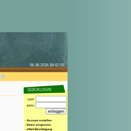
06.08.2026 09:02:55
QUICKLOGIN
user:
pass:
- Account erstellen
- Daten vergessen
- eMail-Bestätigung