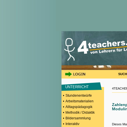
SUCH
UNTERRICHT
4TEACHER
•
Stundenentwürfe
•
Arbeitsmaterialien
Zahlenp
•
Alltagspädagogik
Moduli
•
Methodik / Didaktik
•
Bildersammlung
•
Interaktiv
Dieses Mat