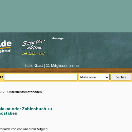
Anzeige:
Hallo
Gast
|
11
Mitglieder online
E:
S: -
Unterrichtsmaterialien
lakat oder Zahlenbuch zu
nostäben
erial wurde von unserem Mitglied