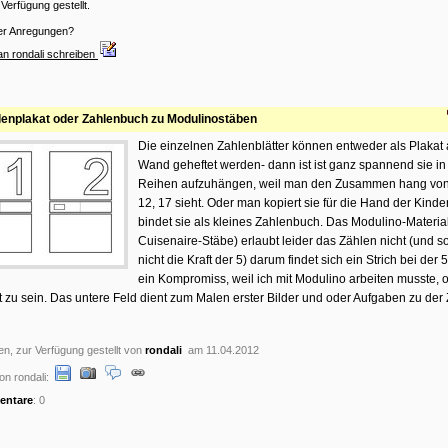
Verfügung gestellt.
er Anregungen?
an rondali schreiben
lenplakat oder Zahlenbuch zu Modulinostäben
Die einzelnen Zahlenblätter können entweder als Plakat 
Wand geheftet werden- dann ist ist ganz spannend sie in
Reihen aufzuhängen, weil man den Zusammen hang von z
12, 17 sieht. Oder man kopiert sie für die Hand der Kinde
bindet sie als kleines Zahlenbuch. Das Modulino-Materia
Cuisenaire-Stäbe) erlaubt leider das Zählen nicht (und s
nicht die Kraft der 5) darum findet sich ein Strich bei der 5.
ein Kompromiss, weil ich mit Modulino arbeiten musste, 
 zu sein. Das untere Feld dient zum Malen erster Bilder und oder Aufgaben zu der 
en, zur Verfügung gestellt von
rondali
am 11.04.2012
on rondali:
ntare
: 0