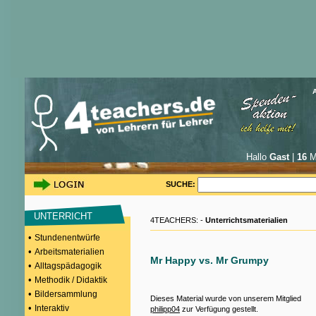
Hallo
Gast
|
16
Mi
SUCHE:
UNTERRICHT
4TEACHERS: -
Unterrichtsmaterialien
•
Stundenentwürfe
•
Arbeitsmaterialien
Mr Happy vs. Mr Grumpy
•
Alltagspädagogik
•
Methodik / Didaktik
•
Bildersammlung
Dieses Material wurde von unserem Mitglied
•
Interaktiv
philipp04
zur Verfügung gestellt.