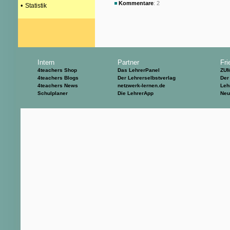
Kommentare
: 2
•
Statistik
Intern
Partner
Fri
4teachers Shop
Das LehrerPanel
ZU
4teachers Blogs
Der Lehrerselbstverlag
Der
4teachers News
netzwerk-lernen.de
Leh
Schulplaner
Die LehrerApp
Neu