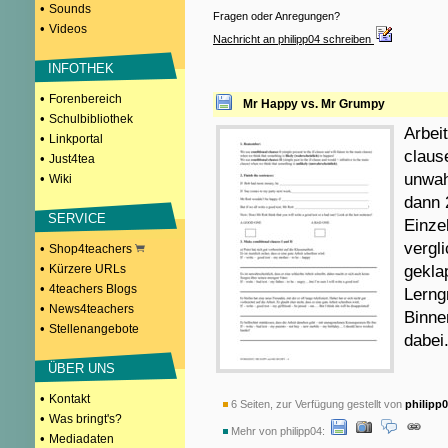
•
Sounds
Fragen oder Anregungen?
•
Videos
Nachricht an philipp04 schreiben
INFOTHEK
•
Forenbereich
Mr Happy vs. Mr Grumpy
•
Schulbibliothek
Arbei
•
Linkportal
claus
•
Just4tea
unwah
•
Wiki
dann 2
SERVICE
Einze
vergl
•
Shop4teachers
•
Kürzere URLs
geklap
•
4teachers Blogs
Lerng
•
News4teachers
Binne
•
Stellenangebote
dabei
ÜBER UNS
•
Kontakt
6 Seiten, zur Verfügung gestellt von
philipp
•
Was bringt's?
Mehr von philipp04:
•
Mediadaten