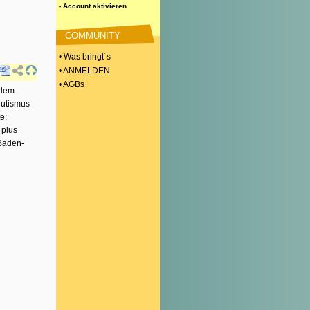
- Account aktivieren
COMMUNITY
• Was bringt´s
• ANMELDEN
• AGBs
ndem
lutismus
e:
 plus
 Baden-