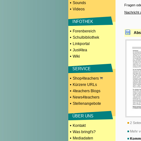
•
Sounds
Fragen od
•
Videos
Nachricht 
INFOTHEK
•
Forenbereich
Abs
•
Schulbibliothek
•
Linkportal
•
Just4tea
•
Wiki
SERVICE
•
Shop4teachers
•
Kürzere URLs
•
4teachers Blogs
•
News4teachers
•
Stellenangebote
ÜBER UNS
2 Seite
•
Kontakt
•
Mehr vo
Was bringt's?
•
Mediadaten
Komme