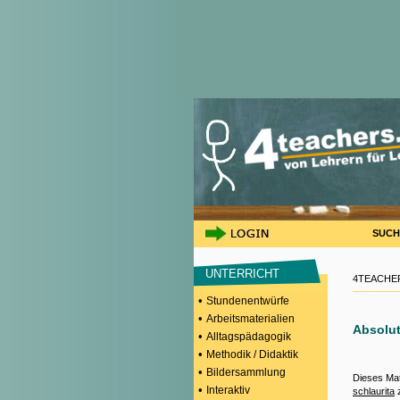
SUCH
UNTERRICHT
4TEACHER
•
Stundenentwürfe
•
Arbeitsmaterialien
Absolut
•
Alltagspädagogik
•
Methodik / Didaktik
•
Bildersammlung
Dieses Mat
•
Interaktiv
schlaurita
z