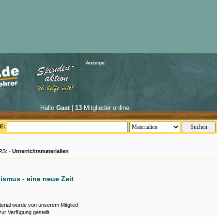
Anzeige:
Hallo
Gast
|
13
Mitglieder online
E:
S: -
Unterrichtsmaterialien
ismus - eine neue Zeit
erial wurde von unserem Mitglied
ur Verfügung gestellt.