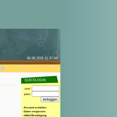
06.08.2026 11:37:44
QUICKLOGIN
user:
pass:
- Account erstellen
- Daten vergessen
- eMail-Bestätigung