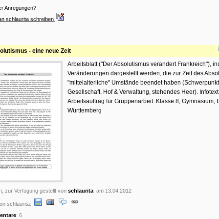
er Anregungen?
an schlaurita schreiben
olutismus - eine neue Zeit
Arbeitsblatt ("Der Absolutismus verändert Frankreich"), i
Veränderungen dargestellt werden, die zur Zeit des Abso
"mittelalterliche" Umstände beendet haben (Schwerpunkt
Gesellschaft, Hof & Verwaltung, stehendes Heer). Infotext
Arbeitsauftrag für Gruppenarbeit. Klasse 8, Gymnasium,
Württemberg
n, zur Verfügung gestellt von
schlaurita
am 13.04.2012
n schlaurita:
ntare
: 6