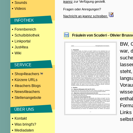
jeannz
zur Verfügung gestellt.
•
Sounds
•
Videos
Fragen oder Anregungen?
Nachricht an jeannz schreiben
INFOTHEK
•
Forenbereich
•
Schulbibliothek
Fräulein von Scuderi - Olivier Brus
•
Linkportal
BW, G
•
Just4tea
war, 
•
Wiki
suche
lasse
SERVICE
steht
•
Shop4teachers
langsa
•
Kürzere URLs
Vorau
•
4teachers Blogs
wisse
•
News4teachers
•
Stellenangebote
entha
Forma
ÜBER UNS
Links
•
Kontakt
selbst
•
Was bringt's?
•
Mediadaten