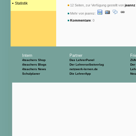
•
Statistik
12 Seiten, zur Verfügung gestellt von
jeannz
Mehr von jeannz:
Kommentare
: 0
Intern
Partner
Fri
4teachers Shop
Das LehrerPanel
ZU
4teachers Blogs
Der Lehrerselbstverlag
Der
4teachers News
netzwerk-lernen.de
Leh
Schulplaner
Die LehrerApp
Neu