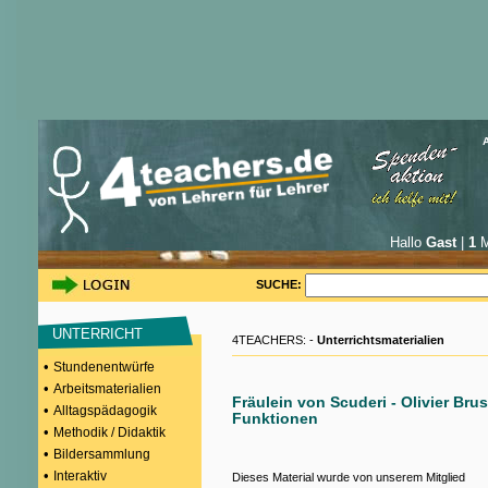
Hallo
Gast
|
1
M
SUCHE:
UNTERRICHT
4TEACHERS: -
Unterrichtsmaterialien
•
Stundenentwürfe
•
Arbeitsmaterialien
Fräulein von Scuderi - Olivier Bru
•
Alltagspädagogik
Funktionen
•
Methodik / Didaktik
•
Bildersammlung
•
Interaktiv
Dieses Material wurde von unserem Mitglied