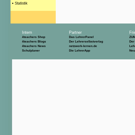
•
Statistik
Intern
Partner
Fri
4teachers Shop
Das LehrerPanel
ZU
4teachers Blogs
Der Lehrerselbstverlag
Der
4teachers News
netzwerk-lernen.de
Leh
Schulplaner
Die LehrerApp
Neu