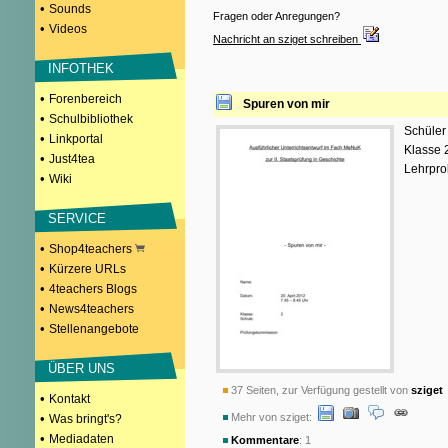
•
Sounds
Fragen oder Anregungen?
•
Videos
Nachricht an sziget schreiben
INFOTHEK
•
Forenbereich
Spuren von mir
•
Schulbibliothek
Schüler
•
Linkportal
Klasse 
•
Just4tea
Lehrpro
•
Wiki
SERVICE
•
Shop4teachers
•
Kürzere URLs
•
4teachers Blogs
•
News4teachers
•
Stellenangebote
ÜBER UNS
37 Seiten, zur Verfügung gestellt von
sziget
•
Kontakt
•
Mehr von sziget:
Was bringt's?
•
Mediadaten
Kommentare
: 1