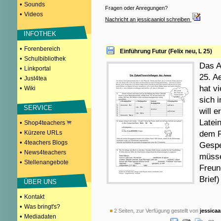
•
Sounds
Fragen oder Anregungen?
•
Videos
Nachricht an jessicaaniol schreiben
INFOTHEK
•
Forenbereich
Einführung Futur (Felix neu, L 25)
•
Schulbibliothek
Das A
•
Linkportal
25. A
•
Just4tea
hat v
•
Wiki
sich 
SERVICE
will 
Latei
•
Shop4teachers
•
Kürzere URLs
dem F
•
4teachers Blogs
Gespe
•
News4teachers
müsse
•
Stellenangebote
Freun
Brief)
ÜBER UNS
•
Kontakt
•
Was bringt's?
2 Seiten, zur Verfügung gestellt von
jessicaa
•
Mediadaten