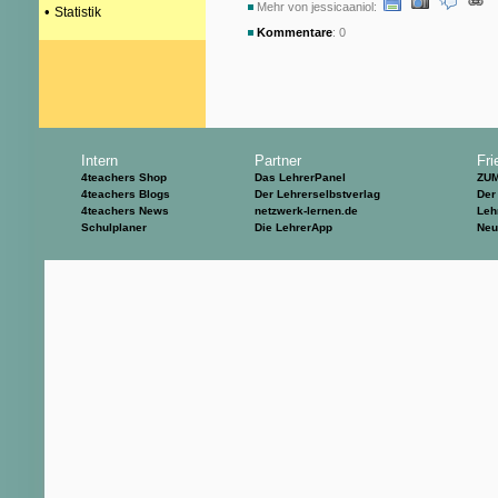
Mehr von jessicaaniol:
•
Statistik
Kommentare
: 0
Intern
Partner
Fri
4teachers Shop
Das LehrerPanel
ZU
4teachers Blogs
Der Lehrerselbstverlag
Der
4teachers News
netzwerk-lernen.de
Leh
Schulplaner
Die LehrerApp
Neu