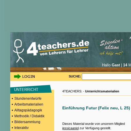
Hallo
Gast
|
14
Mi
SUCHE:
UNTERRICHT
4TEACHERS: -
Unterrichtsmaterialien
•
Stundenentwürfe
•
Arbeitsmaterialien
Einführung Futur (Felix neu, L 25)
•
Alltagspädagogik
•
Methodik / Didaktik
•
Bildersammlung
Dieses Material wurde von unserem Mitglied
•
Interaktiv
jessicaaniol
zur Verfügung gestellt.