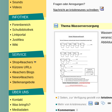
•
Sounds
Fragen oder Anregungen?
•
Videos
Nachricht an kristinneunes schreiben
INFOTHEK
•
Forenbereich
Thema Wasserversorgung
•
Schulbibliothek
Wasserv
•
Linkportal
veransc
•
Just4tea
Abbildu
•
Wiki
SERVICE
•
Shop4teachers
•
Kürzere URLs
•
4teachers Blogs
•
News4teachers
•
Stellenangebote
ÜBER UNS
2 Seiten, zur Verfügung gestellt von
kristin
•
Kontakt
•
Mehr von kristinneunes:
Was bringt's?
•
Mediadaten
Kommentare
: 0