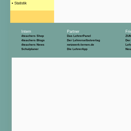
•
Statistik
Intern
Partner
Fri
4teachers Shop
Das LehrerPanel
ZU
4teachers Blogs
Der Lehrerselbstverlag
Der
4teachers News
netzwerk-lernen.de
Leh
Schulplaner
Die LehrerApp
Neu