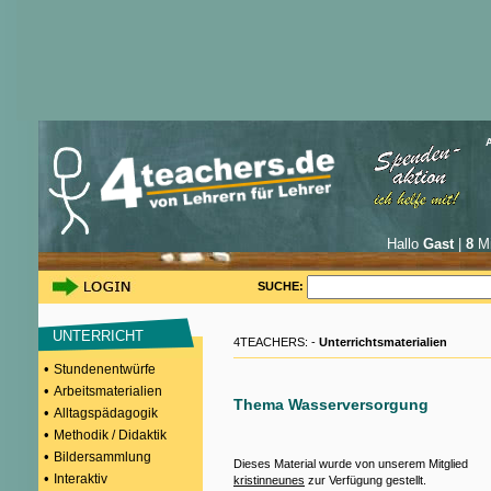
Hallo
Gast
|
8
Mi
SUCHE:
UNTERRICHT
4TEACHERS: -
Unterrichtsmaterialien
•
Stundenentwürfe
•
Arbeitsmaterialien
Thema Wasserversorgung
•
Alltagspädagogik
•
Methodik / Didaktik
•
Bildersammlung
Dieses Material wurde von unserem Mitglied
•
Interaktiv
kristinneunes
zur Verfügung gestellt.