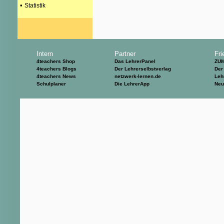
•
Statistik
Intern
Partner
Fri
4teachers Shop
Das LehrerPanel
ZU
4teachers Blogs
Der Lehrerselbstverlag
Der
4teachers News
netzwerk-lernen.de
Leh
Schulplaner
Die LehrerApp
Neu