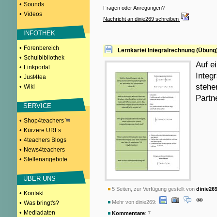
•
Sounds
Fragen oder Anregungen?
•
Videos
Nachricht an dinie269 schreiben
INFOTHEK
•
Forenbereich
Lernkartei Integralrechnung (Übung
•
Schulbibliothek
Auf e
•
Linkportal
Integ
•
Just4tea
stehe
•
Wiki
Partn
SERVICE
•
Shop4teachers
•
Kürzere URLs
•
4teachers Blogs
•
News4teachers
•
Stellenangebote
ÜBER UNS
5 Seiten, zur Verfügung gestellt von
dinie26
•
Kontakt
•
Mehr von dinie269:
Was bringt's?
•
Mediadaten
Kommentare
: 7