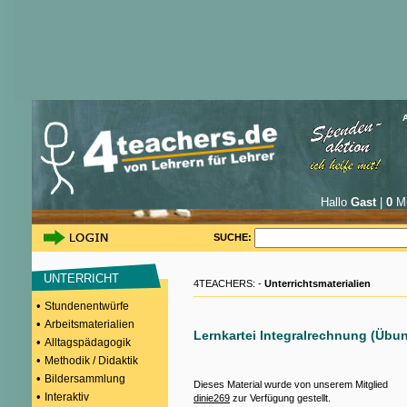
Hallo
Gast
|
0
Mi
SUCHE:
UNTERRICHT
4TEACHERS: -
Unterrichtsmaterialien
•
Stundenentwürfe
•
Arbeitsmaterialien
Lernkartei Integralrechnung (Übu
•
Alltagspädagogik
•
Methodik / Didaktik
•
Bildersammlung
Dieses Material wurde von unserem Mitglied
•
Interaktiv
dinie269
zur Verfügung gestellt.