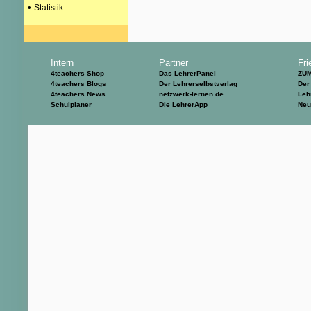
•
Statistik
Intern
Partner
Fri
4teachers Shop
Das LehrerPanel
ZU
4teachers Blogs
Der Lehrerselbstverlag
Der
4teachers News
netzwerk-lernen.de
Leh
Schulplaner
Die LehrerApp
Neu