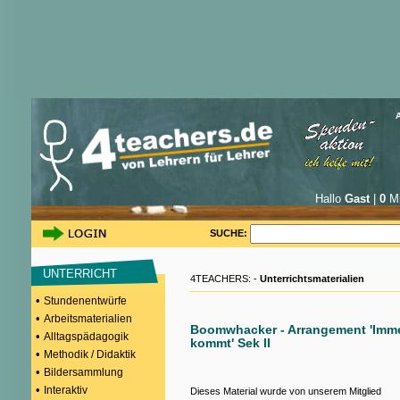
Hallo
Gast
|
0
Mi
SUCHE:
UNTERRICHT
4TEACHERS: -
Unterrichtsmaterialien
•
Stundenentwürfe
•
Arbeitsmaterialien
Boomwhacker - Arrangement 'Imme
•
Alltagspädagogik
kommt' Sek II
•
Methodik / Didaktik
•
Bildersammlung
•
Interaktiv
Dieses Material wurde von unserem Mitglied