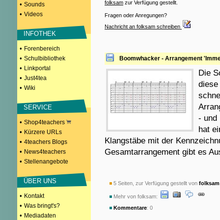
folksam
zur Verfügung gestellt.
•
Sounds
•
Videos
Fragen oder Anregungen?
Nachricht an folksam schreiben
INFOTHEK
•
Forenbereich
•
Schulbibliothek
Boomwhacker - Arrangement 'Immer
•
Linkportal
Die S
•
Just4tea
diese
•
Wiki
schnel
Arran
SERVICE
- und 
•
Shop4teachers
hat e
•
Kürzere URLs
Klangstäbe mit der Kennzeichn
•
4teachers Blogs
Gesamtarrangement gibt es Aus
•
News4teachers
•
Stellenangebote
ÜBER UNS
5 Seiten, zur Verfügung gestellt von
folksam
•
Kontakt
Mehr von folksam:
•
Was bringt's?
Kommentare
: 0
•
Mediadaten