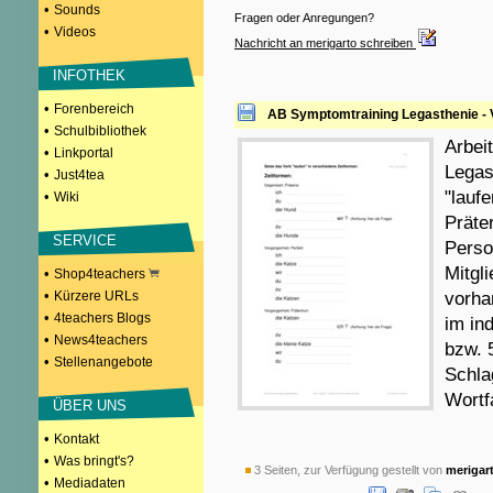
•
Sounds
Fragen oder Anregungen?
•
Videos
Nachricht an merigarto schreiben
INFOTHEK
•
Forenbereich
AB Symptomtraining Legasthenie - 
•
Schulbibliothek
Arbei
•
Linkportal
Legas
•
Just4tea
"lauf
•
Wiki
Präter
SERVICE
Perso
Mitgl
•
Shop4teachers
•
Kürzere URLs
vorha
•
4teachers Blogs
im ind
•
News4teachers
bzw. 
•
Stellenangebote
Schla
Wortf
ÜBER UNS
•
Kontakt
•
Was bringt's?
3 Seiten, zur Verfügung gestellt von
merigar
•
Mediadaten