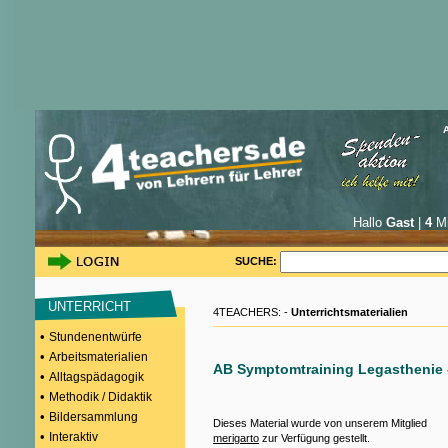
Hallo
Gast
|
4
Mi
SUCHE:
UNTERRICHT
4TEACHERS: -
Unterrichtsmaterialien
•
Stundenentwürfe
•
Arbeitsmaterialien
AB Symptomtraining Legasthenie -
•
Alltagspädagogik
•
Methodik / Didaktik
•
Bildersammlung
Dieses Material wurde von unserem Mitglied
•
Interaktiv
merigarto
zur Verfügung gestellt.