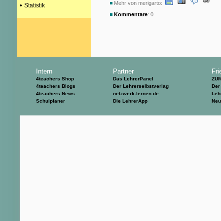
Mehr von merigarto:
•
Statistik
Kommentare
: 0
Intern
Partner
Fri
4teachers Shop
Das LehrerPanel
ZU
4teachers Blogs
Der Lehrerselbstverlag
Der
4teachers News
netzwerk-lernen.de
Leh
Schulplaner
Die LehrerApp
Neu