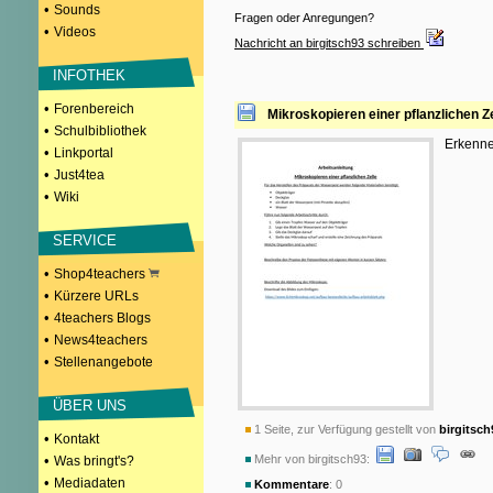
•
Sounds
Fragen oder Anregungen?
•
Videos
Nachricht an birgitsch93 schreiben
INFOTHEK
•
Forenbereich
Mikroskopieren einer pflanzlichen Ze
•
Schulbibliothek
Erkenne
•
Linkportal
•
Just4tea
•
Wiki
SERVICE
•
Shop4teachers
•
Kürzere URLs
•
4teachers Blogs
•
News4teachers
•
Stellenangebote
ÜBER UNS
1 Seite, zur Verfügung gestellt von
birgitsch
•
Kontakt
•
Mehr von birgitsch93:
Was bringt's?
•
Mediadaten
Kommentare
: 0