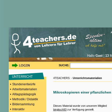
Hallo
Gast
|
13
Mi
SUCHE:
UNTERRICHT
4TEACHERS: -
Unterrichtsmaterialien
•
Stundenentwürfe
•
Arbeitsmaterialien
Mikroskopieren einer pflanzlichen 
•
Alltagspädagogik
•
Methodik / Didaktik
•
Bildersammlung
Dieses Material wurde von unserem Mitglied
•
Interaktiv
birgitsch93
zur Verfügung gestellt.