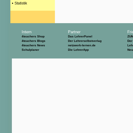
•
Statistik
Intern
Partner
Fri
4teachers Shop
Das LehrerPanel
ZU
4teachers Blogs
Der Lehrerselbstverlag
Der
4teachers News
netzwerk-lernen.de
Leh
Schulplaner
Die LehrerApp
Neu