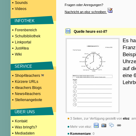
•
Sounds
Fragen oder Anregungen?
•
Videos
Nachricht an eloz schreiben
INFOTHEK
•
Forenbereich
Quelle heure est-il?
•
Schulbibliothek
Es ha
•
Linkportal
Franz
•
Just4tea
Beispi
•
Wiki
Uhrze
SERVICE
auf di
eine 
•
Shop4teachers
•
Kürzere URLs
Lehrb
•
4teachers Blogs
•
News4teachers
•
Stellenangebote
ÜBER UNS
3 Seiten, zur Verfügung gestellt von
eloz
am 
•
Kontakt
•
Mehr von eloz:
Was bringt's?
•
Mediadaten
Kommentare
: 0