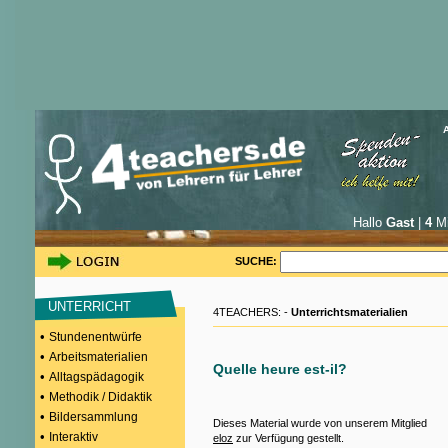
Hallo
Gast
|
4
Mi
SUCHE:
UNTERRICHT
4TEACHERS: -
Unterrichtsmaterialien
•
Stundenentwürfe
•
Arbeitsmaterialien
Quelle heure est-il?
•
Alltagspädagogik
•
Methodik / Didaktik
•
Bildersammlung
Dieses Material wurde von unserem Mitglied
•
Interaktiv
eloz
zur Verfügung gestellt.