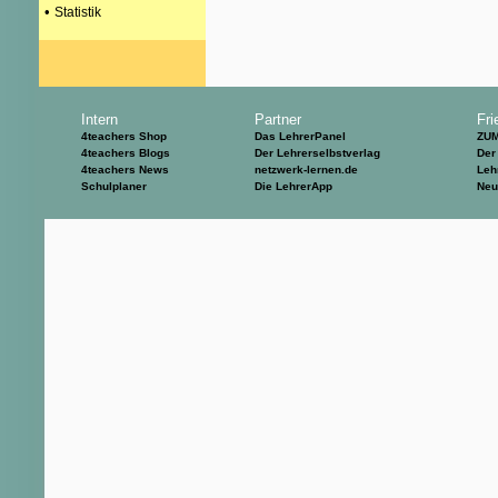
•
Statistik
Intern
Partner
Fri
4teachers Shop
Das LehrerPanel
ZU
4teachers Blogs
Der Lehrerselbstverlag
Der
4teachers News
netzwerk-lernen.de
Leh
Schulplaner
Die LehrerApp
Neu