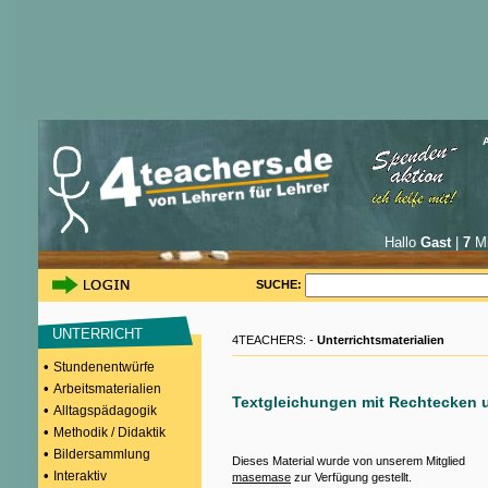
Hallo
Gast
|
7
Mi
SUCHE:
UNTERRICHT
4TEACHERS: -
Unterrichtsmaterialien
•
Stundenentwürfe
•
Arbeitsmaterialien
Textgleichungen mit Rechtecken 
•
Alltagspädagogik
•
Methodik / Didaktik
•
Bildersammlung
Dieses Material wurde von unserem Mitglied
•
Interaktiv
masemase
zur Verfügung gestellt.