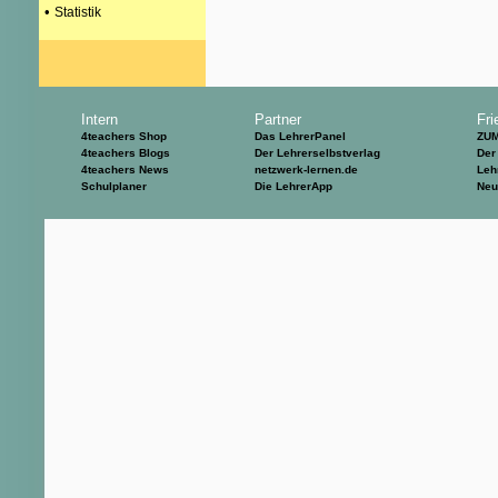
•
Statistik
Intern
Partner
Fri
4teachers Shop
Das LehrerPanel
ZU
4teachers Blogs
Der Lehrerselbstverlag
Der
4teachers News
netzwerk-lernen.de
Leh
Schulplaner
Die LehrerApp
Neu