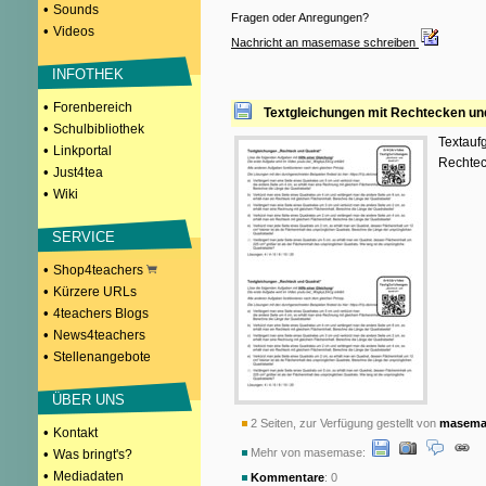
•
Sounds
Fragen oder Anregungen?
•
Videos
Nachricht an masemase schreiben
INFOTHEK
•
Forenbereich
Textgleichungen mit Rechtecken un
•
Schulbibliothek
Textauf
•
Linkportal
Rechteck
•
Just4tea
•
Wiki
SERVICE
•
Shop4teachers
•
Kürzere URLs
•
4teachers Blogs
•
News4teachers
•
Stellenangebote
ÜBER UNS
2 Seiten, zur Verfügung gestellt von
masema
•
Kontakt
•
Mehr von masemase:
Was bringt's?
•
Mediadaten
Kommentare
: 0