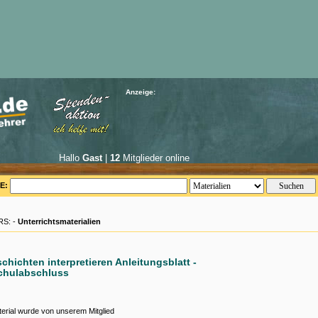
Anzeige:
Hallo
Gast
|
12
Mitglieder online
E:
S: -
Unterrichtsmaterialien
chichten interpretieren Anleitungsblatt -
chulabschluss
erial wurde von unserem Mitglied