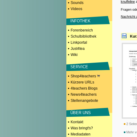
knuffeline
z
•
Sounds
•
Videos
Fragen od
Nachricht 
INFOTHEK
•
Forenbereich
•
Schulbibliothek
Kur
•
Linkportal
•
Just4tea
•
Wiki
SERVICE
•
Shop4teachers
•
Kürzere URLs
•
4teachers Blogs
•
News4teachers
•
Stellenangebote
ÜBER UNS
•
Kontakt
2 Seite
•
Was bringt's?
Mehr vo
•
Mediadaten