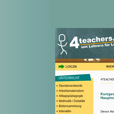
SUCH
UNTERRICHT
4TEACHER
•
Stundenentwürfe
•
Arbeitsmaterialien
Kurzges
•
Alltagspädagogik
Haupts
•
Methodik / Didaktik
•
Bildersammlung
•
Interaktiv
Dieses Mat