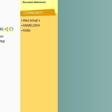
- Account aktivieren
COMMUNITY
• Was bringt´s
• ANMELDEN
• AGBs
ein
tigt