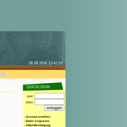
06.08.2026 13:42:53
QUICKLOGIN
user:
pass:
- Account erstellen
- Daten vergessen
- eMail-Bestätigung