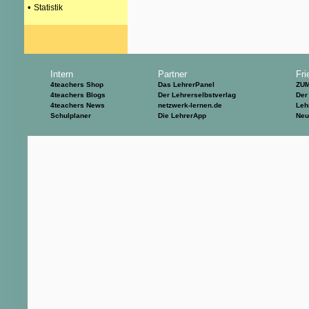
•
Statistik
Intern
Partner
Fri
4teachers Shop
Das LehrerPanel
ZU
4teachers Blogs
Der Lehrerselbstverlag
Der
4teachers News
netzwerk-lernen.de
Leh
Schulplaner
Die LehrerApp
Neu