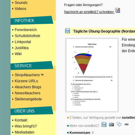
•
Sounds
Fragen oder Anregungen?
•
Videos
Nachricht an tortellini17 schreiben
INFOTHEK
•
Forenbereich
Tägliche Übung Geographie (Norda
•
Schulbibliothek
Für eine
•
Linkportal
Einstie
•
Just4tea
der Erd
•
Wiki
SERVICE
•
Shop4teachers
•
Kürzere URLs
•
4teachers Blogs
•
News4teachers
•
Stellenangebote
ÜBER UNS
2 Seiten, zur Verfügung gestellt von
tortellin
•
Kontakt
•
Mehr von tortellini17:
Was bringt's?
•
Mediadaten
Kommentare
: 0