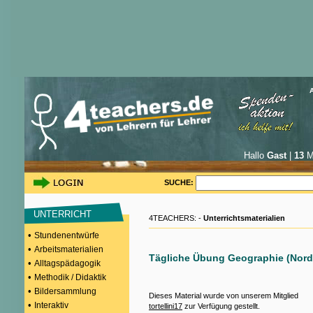
Hallo
Gast
|
13
Mi
SUCHE:
UNTERRICHT
4TEACHERS: -
Unterrichtsmaterialien
•
Stundenentwürfe
•
Arbeitsmaterialien
Tägliche Übung Geographie (Nor
•
Alltagspädagogik
•
Methodik / Didaktik
•
Bildersammlung
Dieses Material wurde von unserem Mitglied
•
Interaktiv
tortellini17
zur Verfügung gestellt.