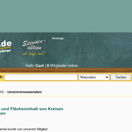
Anzeige:
Hallo
Gast
|
8
Mitglieder online
E:
S: -
Unterrichtsmaterialien
und Flächeninhalt von Kreisen
nen
erial wurde von unserem Mitglied