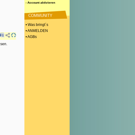
- Account aktivieren
COMMUNITY
• Was bringt´s
• ANMELDEN
• AGBs
isen.