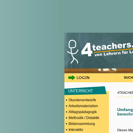
SUCH
UNTERRICHT
4TEACHER
•
Stundenentwürfe
•
Arbeitsmaterialien
Umfang 
•
Alltagspädagogik
berech
•
Methodik / Didaktik
•
Bildersammlung
•
Interaktiv
Dieses Mat