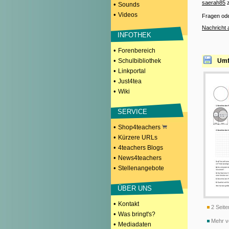
saerah85
z
•
Sounds
•
Videos
Fragen od
Nachricht
INFOTHEK
•
Forenbereich
•
Schulbibliothek
Umf
•
Linkportal
•
Just4tea
•
Wiki
SERVICE
•
Shop4teachers
•
Kürzere URLs
•
4teachers Blogs
•
News4teachers
•
Stellenangebote
ÜBER UNS
•
Kontakt
2 Seite
•
Was bringt's?
Mehr v
•
Mediadaten