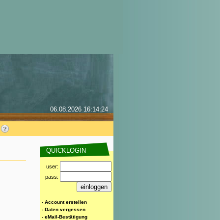
06.08.2026 16:14:24
QUICKLOGIN
user:
pass:
- Account erstellen
- Daten vergessen
- eMail-Bestätigung