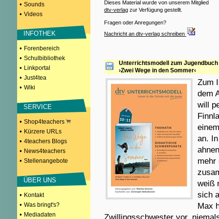
Dieses Material wurde von unserem Mitglied
•
Sounds
dtv-verlag
zur Verfügung gestellt.
•
Videos
Fragen oder Anregungen?
INFOTHEK
Nachricht an dtv-verlag schreiben
•
Forenbereich
•
Schulbibliothek
Unterrichtsmodell zum Jugendbuch
•
Linkportal
›Zwei Wege in den Sommer‹
•
Just4tea
Zum I
•
Wiki
dem A
will 
SERVICE
Finnl
•
Shop4teachers
einem
•
Kürzere URLs
an. In
•
4teachers Blogs
ahnen
•
News4teachers
mehr 
•
Stellenangebote
zusam
ÜBER UNS
weiß 
sich 
•
Kontakt
•
Was bringt's?
Max h
•
Mediadaten
Zwillingsschwester vor, niema