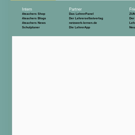
Intern
Partner
Fri
4teachers Shop
Das LehrerPanel
ZU
4teachers Blogs
Der Lehrerselbstverlag
Der
4teachers News
netzwerk-lernen.de
Leh
Schulplaner
Die LehrerApp
Neu