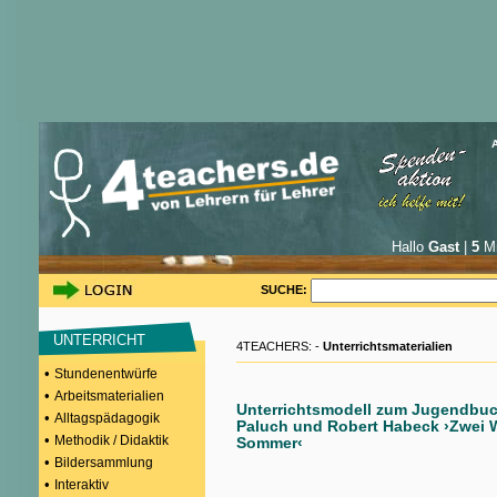
Hallo
Gast
|
5
Mi
SUCHE:
UNTERRICHT
4TEACHERS: -
Unterrichtsmaterialien
•
Stundenentwürfe
•
Arbeitsmaterialien
Unterrichtsmodell zum Jugendbu
•
Alltagspädagogik
Paluch und Robert Habeck ›Zwei 
•
Methodik / Didaktik
Sommer‹
•
Bildersammlung
•
Interaktiv