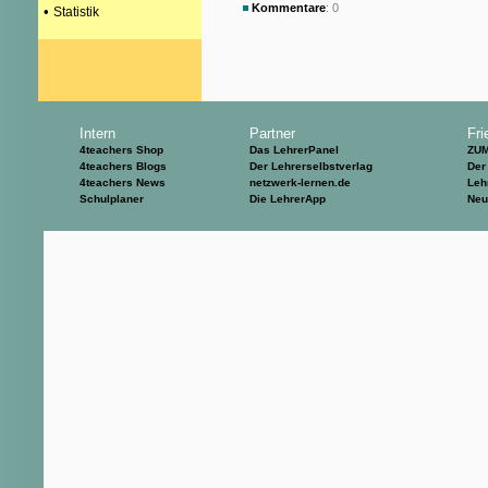
Kommentare
: 0
•
Statistik
Intern
Partner
Fri
4teachers Shop
Das LehrerPanel
ZU
4teachers Blogs
Der Lehrerselbstverlag
Der
4teachers News
netzwerk-lernen.de
Leh
Schulplaner
Die LehrerApp
Neu