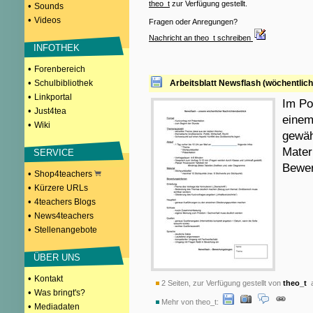
theo_t
zur Verfügung gestellt.
•
Sounds
•
Videos
Fragen oder Anregungen?
Nachricht an theo_t schreiben
INFOTHEK
•
Forenbereich
•
Schulbibliothek
Arbeitsblatt Newsflash (wöchentliche
•
Linkportal
Im Pol
•
Just4tea
einem
•
Wiki
gewäh
Mater
SERVICE
Bewer
•
Shop4teachers
•
Kürzere URLs
•
4teachers Blogs
•
News4teachers
•
Stellenangebote
ÜBER UNS
•
Kontakt
2 Seiten, zur Verfügung gestellt von
theo_t
a
•
Was bringt's?
Mehr von theo_t:
•
Mediadaten