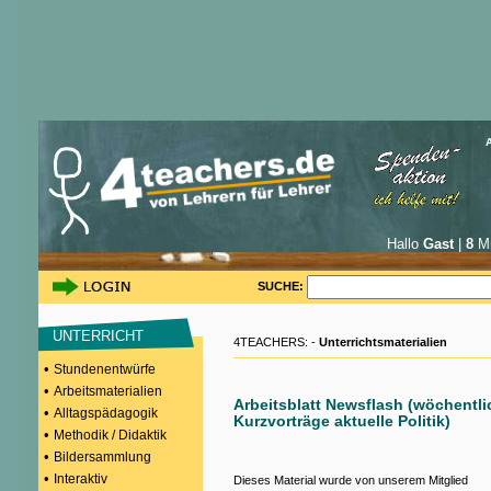
Hallo
Gast
|
8
Mi
SUCHE:
UNTERRICHT
4TEACHERS: -
Unterrichtsmaterialien
•
Stundenentwürfe
•
Arbeitsmaterialien
Arbeitsblatt Newsflash (wöchentli
•
Alltagspädagogik
Kurzvorträge aktuelle Politik)
•
Methodik / Didaktik
•
Bildersammlung
•
Interaktiv
Dieses Material wurde von unserem Mitglied