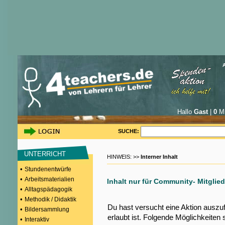
Hallo
Gast
|
0
Mi
SUCHE:
UNTERRICHT
HINWEIS: >>
Interner Inhalt
•
Stundenentwürfe
•
Arbeitsmaterialien
Inhalt nur für Community- Mitglied
•
Alltagspädagogik
•
Methodik / Didaktik
Du hast versucht eine Aktion auszu
•
Bildersammlung
erlaubt ist. Folgende Möglichkeiten 
•
Interaktiv