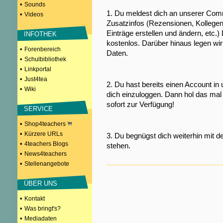
•
Sounds
1. Du meldest dich an unserer Comm
•
Videos
Zusatzinfos (Rezensionen, Kollegen
Einträge erstellen und ändern, etc.)
INFOTHEK
kostenlos. Darüber hinaus legen wi
•
Forenbereich
Daten.
•
Schulbibliothek
•
Linkportal
•
Just4tea
2. Du hast bereits einen Account in
•
Wiki
dich einzuloggen. Dann hol das mal 
sofort zur Verfügung!
SERVICE
•
Shop4teachers
•
Kürzere URLs
3. Du begnügst dich weiterhin mit d
•
4teachers Blogs
stehen.
•
News4teachers
•
Stellenangebote
ÜBER UNS
•
Kontakt
•
Was bringt's?
•
Mediadaten