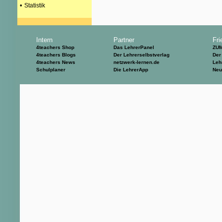
•
Statistik
Intern
Partner
Fri
4teachers Shop
Das LehrerPanel
ZU
4teachers Blogs
Der Lehrerselbstverlag
Der
4teachers News
netzwerk-lernen.de
Leh
Schulplaner
Die LehrerApp
Neu