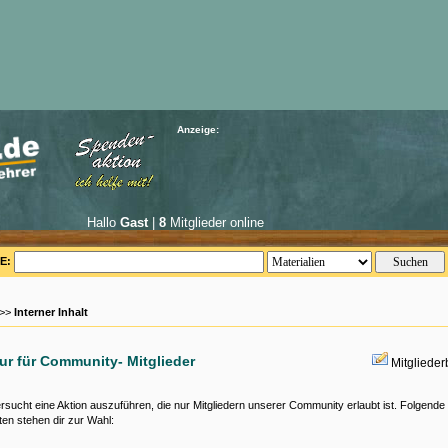
Anzeige:
Hallo
Gast
|
8
Mitglieder online
E:
 >>
Interner Inhalt
nur für Community- Mitglieder
Mitgliede
rsucht eine Aktion auszuführen, die nur Mitgliedern unserer Community erlaubt ist. Folgende
ten stehen dir zur Wahl: