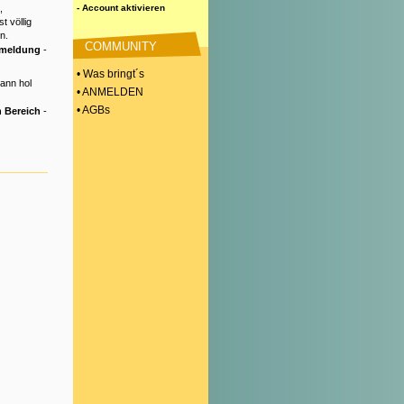
,
- Account aktivieren
t völlig
n.
COMMUNITY
nmeldung
-
• Was bringt´s
Dann hol
• ANMELDEN
• AGBs
 Bereich
-