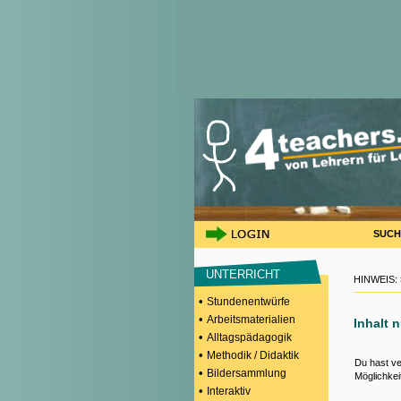
SUCH
UNTERRICHT
HINWEIS:
•
Stundenentwürfe
•
Arbeitsmaterialien
Inhalt 
•
Alltagspädagogik
•
Methodik / Didaktik
Du hast ve
•
Bildersammlung
Möglichkei
•
Interaktiv