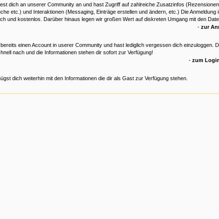
est dich an unserer Community an und hast Zugriff auf zahlreiche Zusatzinfos (Rezensionen
che etc.) und Interaktionen (Messaging, Einträge erstellen und ändern, etc.) Die Anmeldung is
ich und kostenlos. Darüber hinaus legen wir großen Wert auf diskreten Umgang mit den Date
-
zur A
 bereits einen Account in userer Community und hast lediglich vergessen dich einzuloggen. 
hnell nach und die Informationen stehen dir sofort zur Verfügung!
-
zum Login
ügst dich weiterhin mit den Informationen die dir als Gast zur Verfügung stehen.