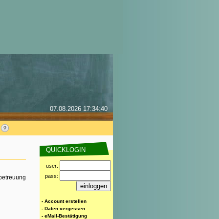
07.08.2026 17:34:40
QUICKLOGIN
user:
pass:
rbetreuung
- Account erstellen
- Daten vergessen
- eMail-Bestätigung