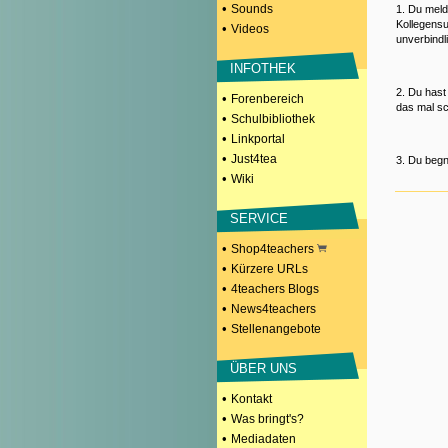
•
Sounds
1. Du meld
Kollegensu
•
Videos
unverbindl
INFOTHEK
2. Du hast
•
Forenbereich
das mal sc
•
Schulbibliothek
•
Linkportal
•
Just4tea
3. Du begn
•
Wiki
SERVICE
•
Shop4teachers
•
Kürzere URLs
•
4teachers Blogs
•
News4teachers
•
Stellenangebote
ÜBER UNS
•
Kontakt
•
Was bringt's?
•
Mediadaten