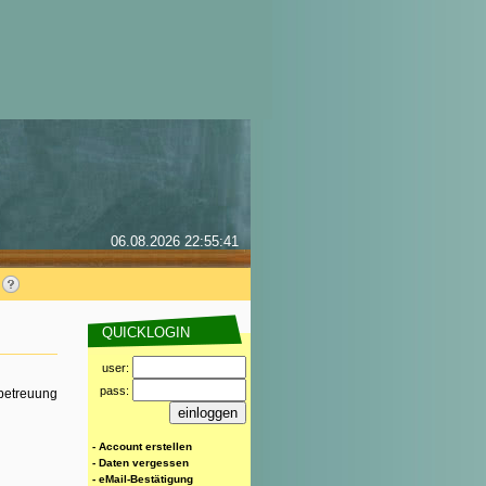
06.08.2026 22:55:41
QUICKLOGIN
user:
pass:
rbetreuung
- Account erstellen
- Daten vergessen
- eMail-Bestätigung