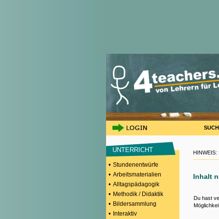
SUCH
UNTERRICHT
HINWEIS:
•
Stundenentwürfe
•
Arbeitsmaterialien
Inhalt 
•
Alltagspädagogik
•
Methodik / Didaktik
Du hast ve
•
Bildersammlung
Möglichkei
•
Interaktiv