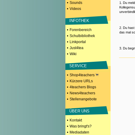
•
Sounds
1. Du meld
Kollegensu
•
Videos
unverbindl
INFOTHEK
2. Du hast
•
Forenbereich
das mal sc
•
Schulbibliothek
•
Linkportal
•
Just4tea
3. Du begn
•
Wiki
SERVICE
•
Shop4teachers
•
Kürzere URLs
•
4teachers Blogs
•
News4teachers
•
Stellenangebote
ÜBER UNS
•
Kontakt
•
Was bringt's?
•
Mediadaten