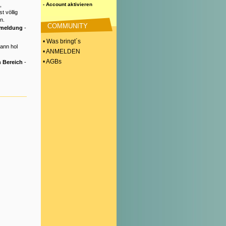
,
- Account aktivieren
t völlig
n.
COMMUNITY
nmeldung
-
• Was bringt´s
Dann hol
• ANMELDEN
• AGBs
 Bereich
-