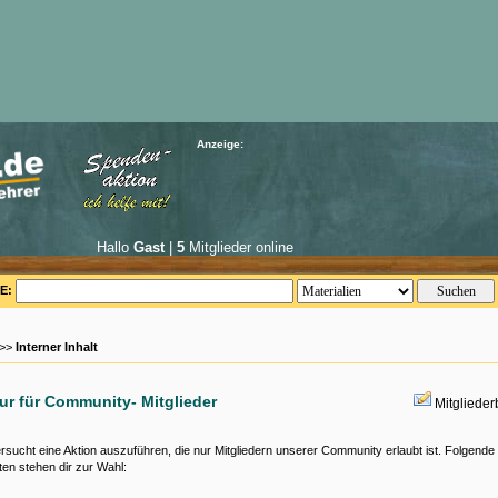
Anzeige:
Hallo
Gast
|
5
Mitglieder online
E:
 >>
Interner Inhalt
nur für Community- Mitglieder
Mitgliede
rsucht eine Aktion auszuführen, die nur Mitgliedern unserer Community erlaubt ist. Folgende
ten stehen dir zur Wahl: