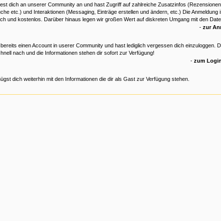
est dich an unserer Community an und hast Zugriff auf zahlreiche Zusatzinfos (Rezensionen
che etc.) und Interaktionen (Messaging, Einträge erstellen und ändern, etc.) Die Anmeldung is
ich und kostenlos. Darüber hinaus legen wir großen Wert auf diskreten Umgang mit den Date
-
zur A
 bereits einen Account in userer Community und hast lediglich vergessen dich einzuloggen. 
hnell nach und die Informationen stehen dir sofort zur Verfügung!
-
zum Login
ügst dich weiterhin mit den Informationen die dir als Gast zur Verfügung stehen.