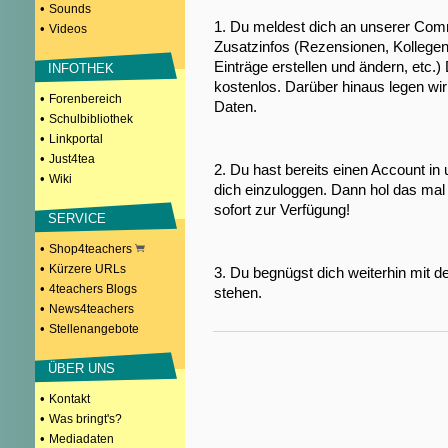
•
Sounds
1. Du meldest dich an unserer Comm
•
Videos
Zusatzinfos (Rezensionen, Kollegen
Einträge erstellen und ändern, etc.)
INFOTHEK
kostenlos. Darüber hinaus legen wi
•
Forenbereich
Daten.
•
Schulbibliothek
•
Linkportal
•
Just4tea
2. Du hast bereits einen Account in
•
Wiki
dich einzuloggen. Dann hol das mal 
sofort zur Verfügung!
SERVICE
•
Shop4teachers
•
Kürzere URLs
3. Du begnügst dich weiterhin mit d
•
4teachers Blogs
stehen.
•
News4teachers
•
Stellenangebote
ÜBER UNS
•
Kontakt
•
Was bringt's?
•
Mediadaten