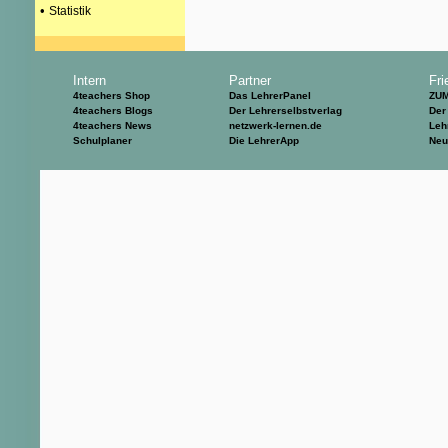
•
Statistik
Intern
Partner
Fri
4teachers Shop
Das LehrerPanel
ZU
4teachers Blogs
Der Lehrerselbstverlag
Der
4teachers News
netzwerk-lernen.de
Leh
Schulplaner
Die LehrerApp
Neu