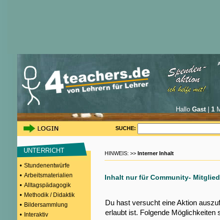
Hallo
Gast
|
1
M
SUCHE:
UNTERRICHT
HINWEIS: >>
Interner Inhalt
•
Stundenentwürfe
•
Arbeitsmaterialien
Inhalt nur für Community- Mitglied
•
Alltagspädagogik
•
Methodik / Didaktik
Du hast versucht eine Aktion auszu
•
Bildersammlung
erlaubt ist. Folgende Möglichkeiten 
•
Interaktiv