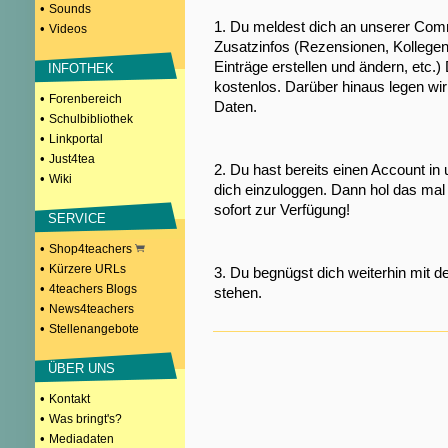
•
Sounds
1. Du meldest dich an unserer Comm
•
Videos
Zusatzinfos (Rezensionen, Kollegen
Einträge erstellen und ändern, etc.)
INFOTHEK
kostenlos. Darüber hinaus legen wi
•
Forenbereich
Daten.
•
Schulbibliothek
•
Linkportal
•
Just4tea
2. Du hast bereits einen Account in
•
Wiki
dich einzuloggen. Dann hol das mal 
sofort zur Verfügung!
SERVICE
•
Shop4teachers
•
Kürzere URLs
3. Du begnügst dich weiterhin mit d
•
4teachers Blogs
stehen.
•
News4teachers
•
Stellenangebote
ÜBER UNS
•
Kontakt
•
Was bringt's?
•
Mediadaten