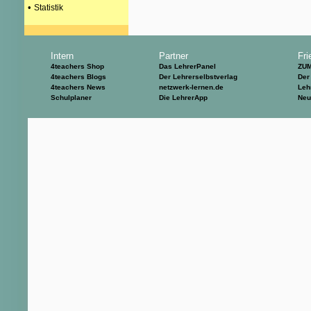
•
Statistik
Intern
Partner
Fri
4teachers Shop
Das LehrerPanel
ZU
4teachers Blogs
Der Lehrerselbstverlag
Der
4teachers News
netzwerk-lernen.de
Leh
Schulplaner
Die LehrerApp
Neu