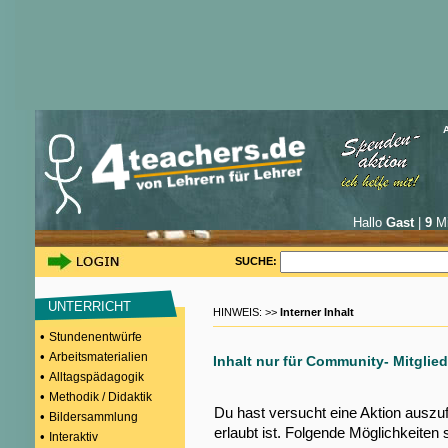
Hallo
Gast
|
9
Mi
SUCHE:
UNTERRICHT
HINWEIS: >>
Interner Inhalt
•
Stundenentwürfe
•
Arbeitsmaterialien
Inhalt nur für Community- Mitglied
•
Alltagspädagogik
•
Methodik / Didaktik
Du hast versucht eine Aktion auszu
•
Bildersammlung
erlaubt ist. Folgende Möglichkeiten 
•
Interaktiv