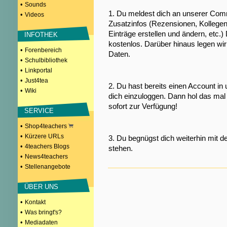
•
Sounds
1. Du meldest dich an unserer Comm
•
Videos
Zusatzinfos (Rezensionen, Kollegen
Einträge erstellen und ändern, etc.)
INFOTHEK
kostenlos. Darüber hinaus legen wi
•
Forenbereich
Daten.
•
Schulbibliothek
•
Linkportal
•
Just4tea
2. Du hast bereits einen Account in
•
Wiki
dich einzuloggen. Dann hol das mal 
sofort zur Verfügung!
SERVICE
•
Shop4teachers
•
Kürzere URLs
3. Du begnügst dich weiterhin mit d
•
4teachers Blogs
stehen.
•
News4teachers
•
Stellenangebote
ÜBER UNS
•
Kontakt
•
Was bringt's?
•
Mediadaten