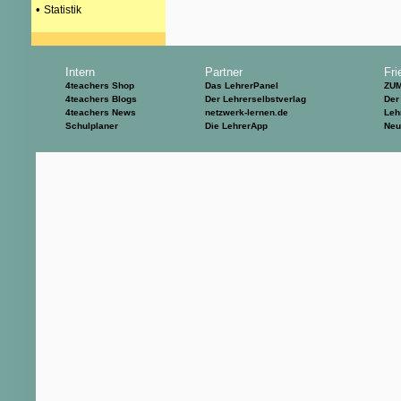
•
Statistik
Intern
Partner
Fri
4teachers Shop
Das LehrerPanel
ZU
4teachers Blogs
Der Lehrerselbstverlag
Der
4teachers News
netzwerk-lernen.de
Leh
Schulplaner
Die LehrerApp
Neu