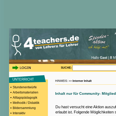
Hallo
Gast
|
8
Mi
SUCHE:
UNTERRICHT
HINWEIS: >>
Interner Inhalt
•
Stundenentwürfe
•
Arbeitsmaterialien
Inhalt nur für Community- Mitglied
•
Alltagspädagogik
•
Methodik / Didaktik
Du hast versucht eine Aktion auszu
•
Bildersammlung
erlaubt ist. Folgende Möglichkeiten 
•
Interaktiv